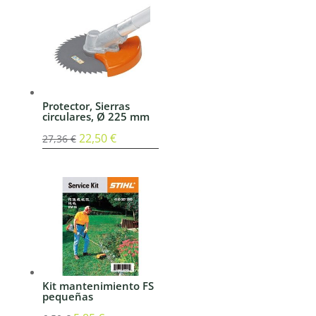
era:
es:
279,00 €.
251,10 €.
Protector, Sierras
circulares, Ø 225 mm
El
22,50
€
El
27,36
€
precio
precio
original
actual
era:
es:
27,36 €.
22,50 €.
Kit mantenimiento FS
pequeñas