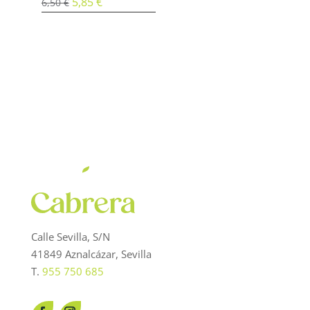
El
5,85
€
El
6,50
€
precio
precio
original
actual
era:
es:
6,50 €.
5,85 €.
Calle Sevilla, S/N
41849 Aznalcázar, Sevilla
T.
955 750 685