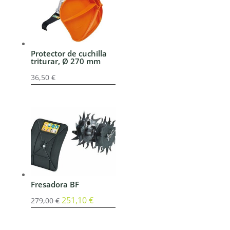
Protector de cuchilla
triturar, Ø 270 mm
36,50
€
Fresadora BF
El
251,10
€
El
279,00
€
precio
precio
original
actual