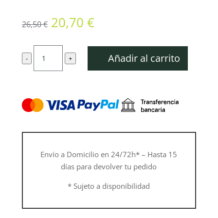
El
El
20,70
€
26,50
€
precio
precio
original
actual
Protector
era:
es:
Añadir al carrito
-
+
sierra
26,50 €.
20,70 €.
circular,
Ø
200
mm
cantidad
Envío a Domicilio en 24/72h* – Hasta 15
días para devolver tu pedido
* Sujeto a disponibilidad