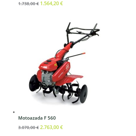
El
1.564,20
€
El
1.738,00
€
precio
precio
original
actual
era:
es:
1.738,00 €.
1.564,20 €.
Motoazada F 560
El
2.763,00
€
El
3.070,00
€
precio
precio