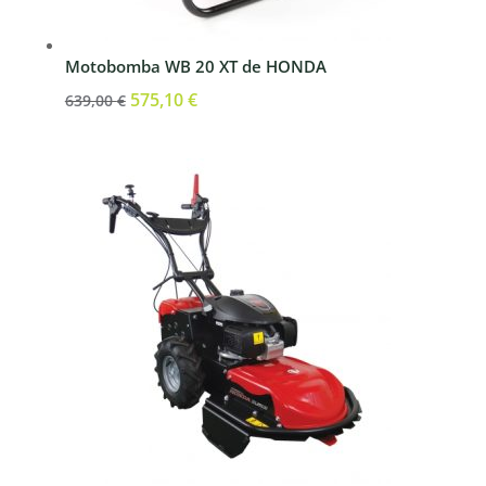
Motobomba WB 20 XT de HONDA
El
575,10
€
El
639,00
€
precio
precio
original
actual
era:
es:
639,00 €.
575,10 €.