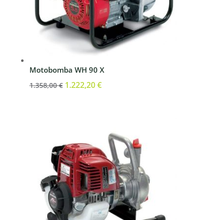
Motobomba WH 90 X
El
1.222,20
€
El
1.358,00
€
precio
precio
original
actual
era:
es:
1.358,00 €.
1.222,20 €.