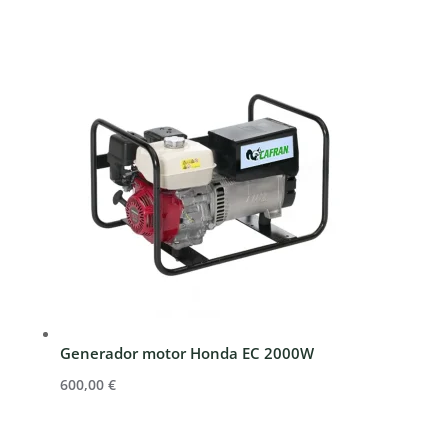
precio
precio
original
actual
era:
es:
898,00 €.
808,20 €.
Generador motor Honda EC 2000W
600,00
€