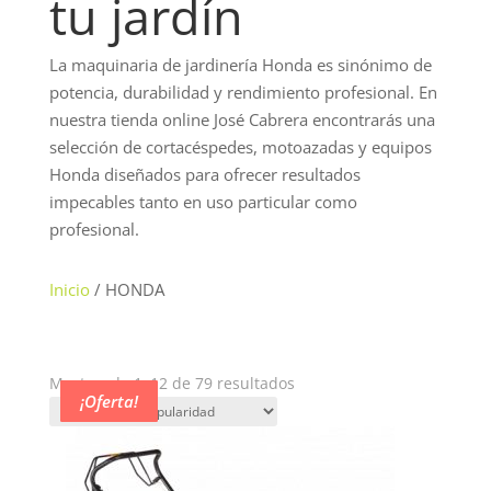
tu jardín
La maquinaria de jardinería Honda es sinónimo de
potencia, durabilidad y rendimiento profesional. En
nuestra tienda online José Cabrera encontrarás una
selección de cortacéspedes, motoazadas y equipos
Honda diseñados para ofrecer resultados
impecables tanto en uso particular como
profesional.
Inicio
/ HONDA
Ordenado
Mostrando 1–12 de 79 resultados
¡Oferta!
¡Oferta!
¡Oferta!
¡Oferta!
¡Oferta!
¡Oferta!
¡Oferta!
¡Oferta!
¡Oferta!
¡Oferta!
¡Oferta!
por
popularidad