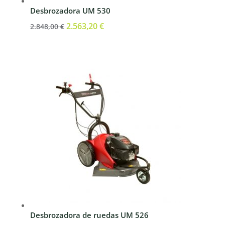
Desbrozadora UM 530
El
2.563,20
€
El
2.848,00
€
precio
precio
original
actual
era:
es:
2.848,00 €.
2.563,20 €.
Desbrozadora de ruedas UM 526