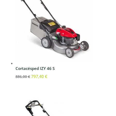
Cortacésped IZY 46 S
El
797,40
€
El
886,00
€
precio
precio
original
actual
era:
es:
886,00 €.
797,40 €.