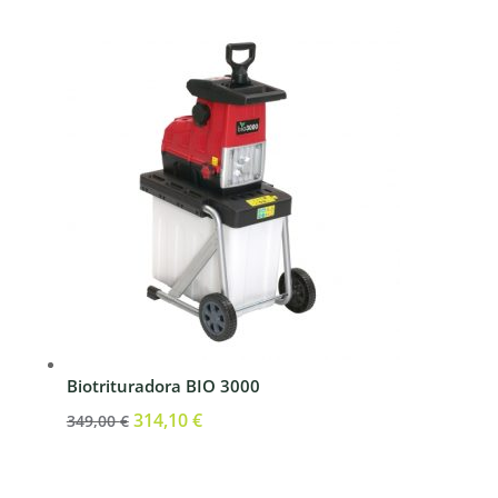
original
actual
era:
es:
3.070,00 €.
2.763,00 €.
Biotrituradora BIO 3000
El
314,10
€
El
349,00
€
precio
precio
original
actual