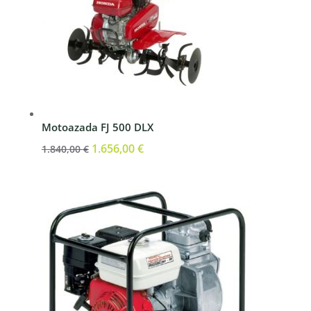
Motoazada FJ 500 DLX
El
1.656,00
€
El
1.840,00
€
precio
precio
original
actual
era:
es:
1.840,00 €.
1.656,00 €.