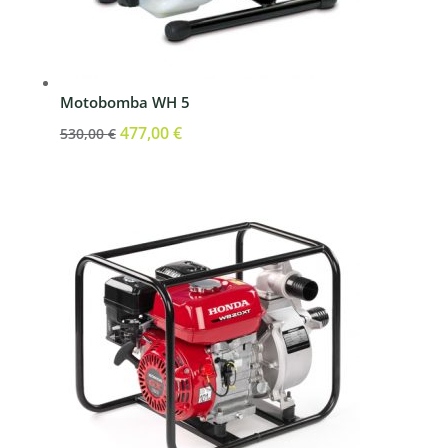
Motobomba WH 5
El
477,00
€
El
530,00
€
precio
precio
original
actual
era:
es:
530,00 €.
477,00 €.