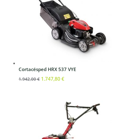
Cortacésped HRX 537 VYE
El
1.747,80
€
El
1.942,00
€
precio
precio
original
actual
era:
es:
1.942,00 €.
1.747,80 €.