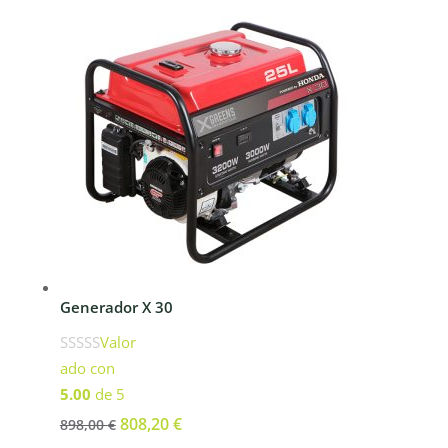
era:
es:
349,00 €.
314,10 €.
Generador X 30
Valor
ado con
5.00
de 5
El
808,20
€
El
898,00
€