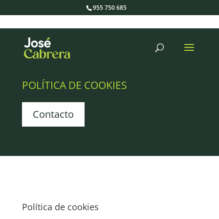
955 750 685
Búsqueda
de
productos
POLÍTICA DE COOKIES
Contacto
Política de cookies