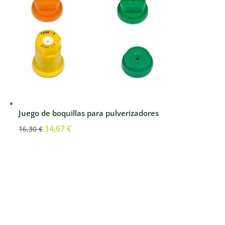
Juego de boquillas para pulverizadores
El
14,67
€
El
16,30
€
precio
precio
original
actual
era:
es:
16,30 €.
14,67 €.