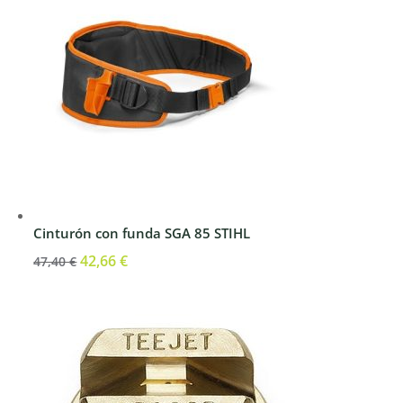
Cinturón con funda SGA 85 STIHL
El
42,66
€
El
47,40
€
precio
precio
original
actual
era:
es:
47,40 €.
42,66 €.