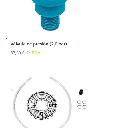
Válvula de presión (2,0 bar)
El
33,84
€
El
37,60
€
precio
precio
original
actual
era:
es:
37,60 €.
33,84 €.