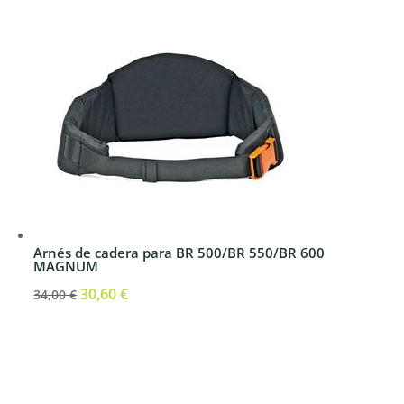
era:
es:
36,60 €.
32,94 €.
Arnés de cadera para BR 500/BR 550/BR 600
MAGNUM
El
30,60
€
El
34,00
€
precio
precio
original
actual
era:
es:
34,00 €.
30,60 €.