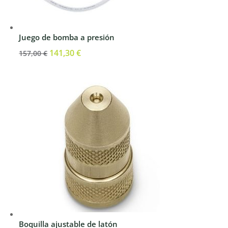
Juego de bomba a presión
El
141,30
€
El
157,00
€
precio
precio
original
actual
era:
es:
157,00 €.
141,30 €.
Boquilla ajustable de latón