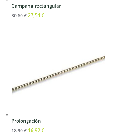
Campana rectangular
El
27,54
€
El
30,60
€
precio
precio
original
actual
era:
es:
30,60 €.
27,54 €.
Prolongación
El
16,92
€
El
18,90
€
precio
precio