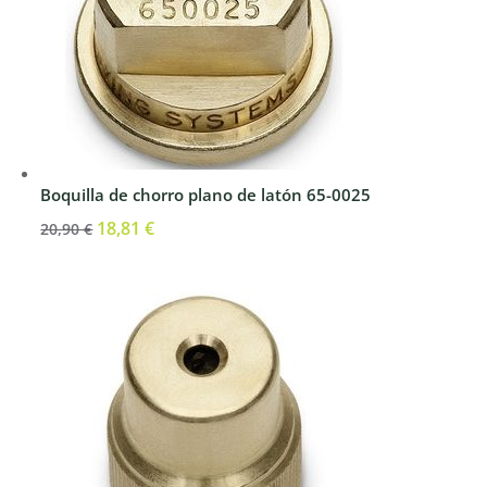
Boquilla de chorro plano de latón 65-0025
El
18,81
€
El
20,90
€
precio
precio
original
actual
era:
es:
20,90 €.
18,81 €.