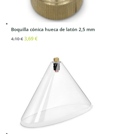
Boquilla cónica hueca de latón 2,5 mm
El
3,69
€
El
4,10
€
precio
precio
original
actual
era:
es:
4,10 €.
3,69 €.