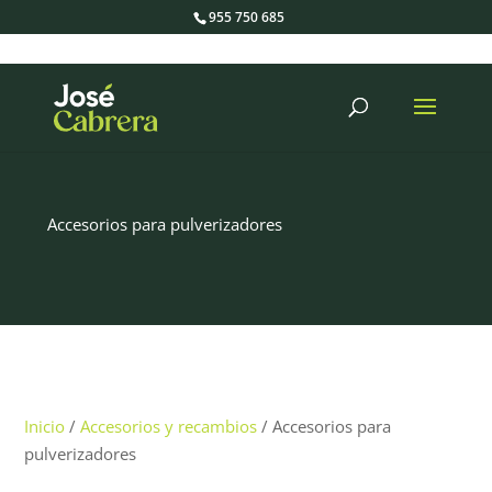
955 750 685
Búsqueda
de
productos
Accesorios para pulverizadores
Inicio
/
Accesorios y recambios
/ Accesorios para
pulverizadores