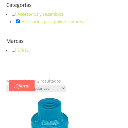
Categorías
Accesorios y recambios
Accesorios para pulverizadores
Marcas
STIHL
Ordenado
Mostrando los 12 resultados
¡Oferta!
¡Oferta!
¡Oferta!
¡Oferta!
¡Oferta!
¡Oferta!
¡Oferta!
¡Oferta!
¡Oferta!
¡Oferta!
¡Oferta!
¡Oferta!
por
popularidad