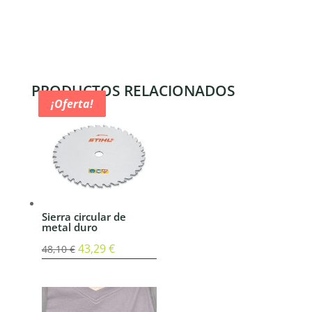
PRODUCTOS RELACIONADOS
¡Oferta!
¡Oferta!
¡Oferta!
¡Oferta!
Sierra circular de
metal duro
El
43,29
€
El
48,10
€
precio
precio
original
actual
era:
es: