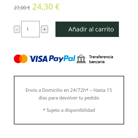
El
El
24,30
€
27,00
€
precio
precio
original
actual
Cabezal
era:
es:
Añadir al carrito
-
+
de
27,00 €.
24,30 €.
corte
DuroCut
cantidad
Envío a Domicilio en 24/72h* – Hasta 15
días para devolver tu pedido
* Sujeto a disponibilidad