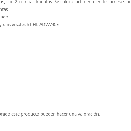
tas, con 2 compartimentos. Se coloca fácilmente en los arneses u
ntas
nado
s y universales STIHL ADVANCE
prado este producto pueden hacer una valoración.