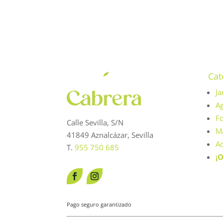
15,50 €.
13,95 €.
Cat
Ja
Ag
Fo
Calle Sevilla, S/N
Má
41849 Aznalcázar, Sevilla
Ac
T.
955 750 685
¡O
Pago seguro garantizado