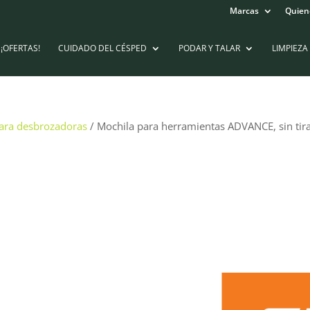
Marcas
Quien
¡OFERTAS!
CUIDADO DEL CÉSPED
PODAR Y TALAR
LIMPIEZA
para desbrozadoras
/ Mochila para herramientas ADVANCE, sin tir