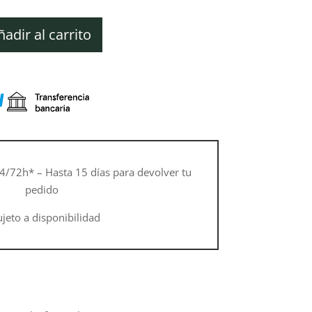
cio
ual
ñadir al carrito
75 €.
4/72h* – Hasta 15 días para devolver tu
pedido
ujeto a disponibilidad