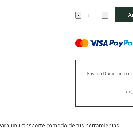
precio
pre
original
act
Mochila
era:
es:
A
-
+
para
47,50 €.
42,
herramientas
ADVANCE,
sin
tirantes
cantidad
Envío a Domicilio en 2
* S
ara un transporte cómodo de tus herramientas