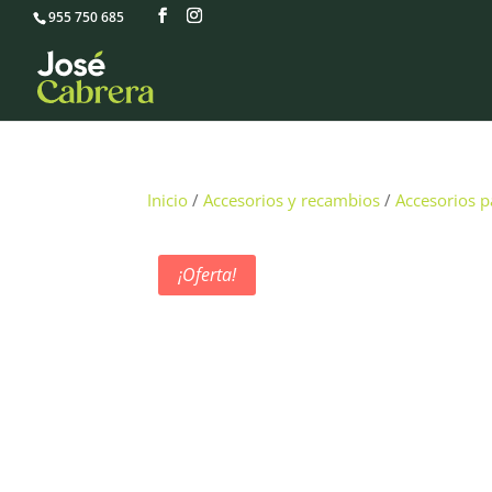
955 750 685
Inicio
/
Accesorios y recambios
/
Accesorios 
¡Oferta!