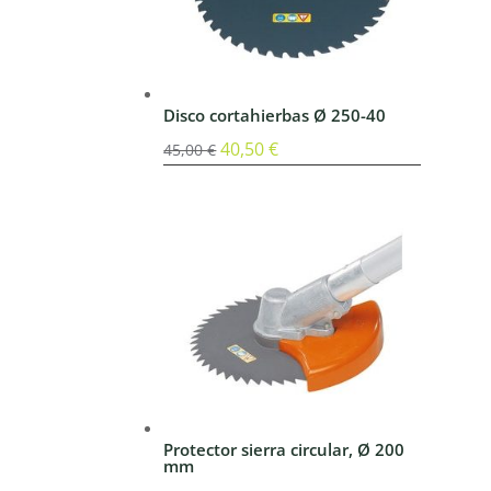
Disco cortahierbas Ø 250-40
El
40,50
€
El
45,00
€
precio
precio
original
actual
era:
es:
45,00 €.
40,50 €.
Protector sierra circular, Ø 200
mm