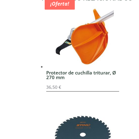
¡Oferta!
¡Oferta!
¡Oferta!
Protector de cuchilla triturar, Ø
270 mm
36,50
€