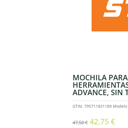
MOCHILA PARA
HERRAMIENTA
ADVANCE, SIN 
GTIN: 795711831189
Model
El
El
42,75
€
47,50
€