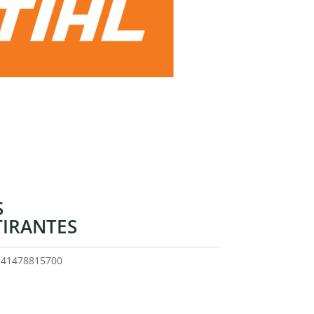
S
TIRANTES
o
41478815700