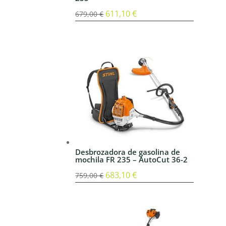
El
611,10
€
El
679,00
€
precio
precio
original
actual
era:
es:
679,00 €.
611,10 €.
Desbrozadora de gasolina de
mochila FR 235 – AutoCut 36-2
El
683,10
€
El
759,00
€
precio
precio
original
actual
era:
es: