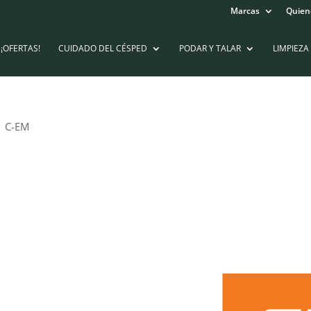
Marcas
Quien
¡OFERTAS!
CUIDADO DEL CÉSPED
PODAR Y TALAR
LIMPIEZA
1 C-EM