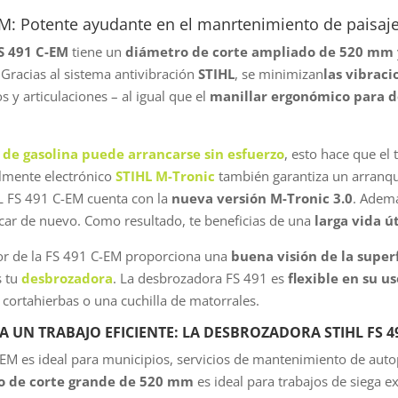
M: Potente ayudante en el manrtenimiento de paisaj
S 491 C-EM
tiene un
diámetro de corte ampliado de 520 mm
Gracias al sistema antivibración
STIHL
, se minimizan
las vibraci
 y articulaciones – al igual que el
manillar ergonómico para d
de gasolina puede arrancarse sin esfuerzo
, esto hace que el
almente electrónico
STIHL M-Tronic
también garantiza un arranqu
 FS 491 C-EM cuenta con la
nueva versión M-Tronic 3.0
. Ademá
icar de nuevo. Como resultado, te beneficias de una
larga vida út
ior de la FS 491 C-EM proporciona una
buena visión de la superf
s tu
desbrozadora
. La desbrozadora FS 491 es
flexible en su u
 cortahierbas o una cuchilla de matorrales.
UN TRABAJO EFICIENTE: LA DESBROZADORA STIHL FS 4
EM es ideal para municipios, servicios de mantenimiento de autopi
o de corte grande de 520 mm
es ideal para trabajos de siega e