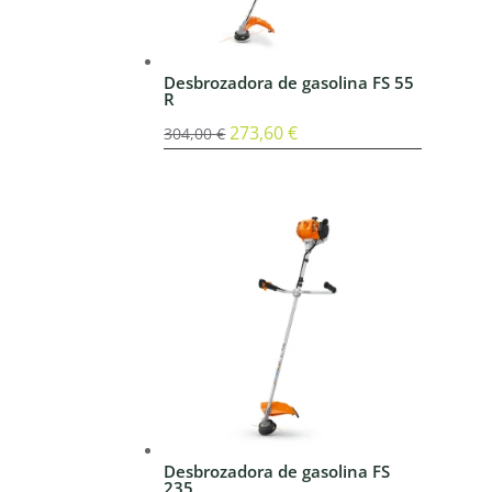
Desbrozadora de gasolina FS 55
R
El
273,60
€
El
304,00
€
precio
precio
original
actual
era:
es:
304,00 €.
273,60 €.
Desbrozadora de gasolina FS
235