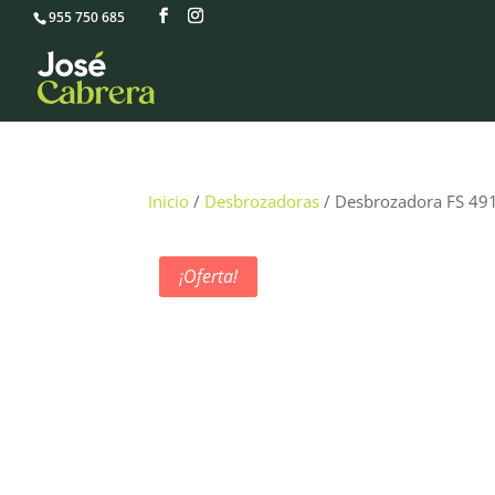
955 750 685
Inicio
/
Desbrozadoras
/ Desbrozadora FS 49
¡Oferta!