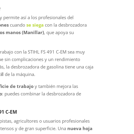
e
y permite así a los profesionales del
ones
cuando
se siega
con la desbrozadora
os manos (Manillar)
, que apoya su
 trabajo con la STIHL FS 491 C-EM sea muy
e sin complicaciones y un rendimiento
s, la desbrozadora de gasolina tiene una caja
il
de la máquina.
icie de trabajo
y también mejora las
so
: puedes combinar la desbrozadora de
91 C-EM
stas, agricultores o usuarios profesionales
xtensos y de gran superficie. Una
nueva hoja