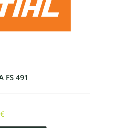
 FS 491
0
€