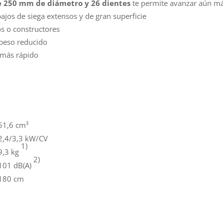
 de 250 mm de diámetro y 26 dientes
te permite avanzar aún má
ajos de siega extensos y de gran superficie
s o constructores
 peso reducido
 más rápido
51,6 cm³
2,4/3,3 kW/CV
1)
9,3 kg
2)
101 dB(A)
180 cm