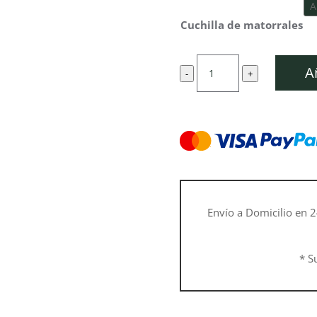
Cuchilla de matorrales
Desbrozadora
A
-
+
FS
491
C-
EM
cantidad
Envío a Domicilio en 2
* S