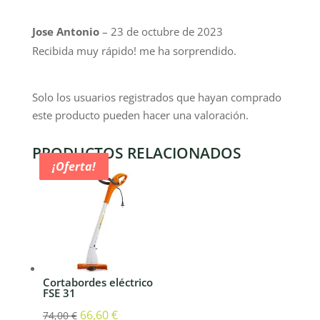
Jose Antonio
–
23 de octubre de 2023
Recibida muy rápido! me ha sorprendido.
Solo los usuarios registrados que hayan comprado
este producto pueden hacer una valoración.
PRODUCTOS RELACIONADOS
¡Oferta!
¡Oferta!
¡Oferta!
¡Oferta!
Cortabordes eléctrico
FSE 31
El
66,60
€
El
74,00
€