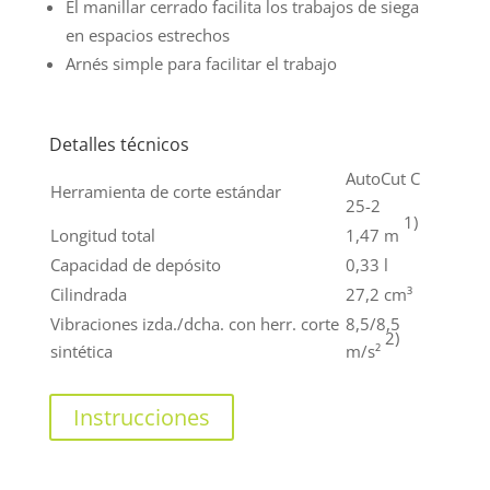
El manillar cerrado facilita los trabajos de siega
en espacios estrechos
Arnés simple para facilitar el trabajo
Detalles técnicos
AutoCut C
Herramienta de corte estándar
25-2
1)
Longitud total
1,47 m
Capacidad de depósito
0,33 l
Cilindrada
27,2 cm³
Vibraciones izda./dcha. con herr. corte
8,5/8,5
2)
sintética
m/s²
Instrucciones