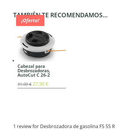
TAMBIÉN TE RECOMENDAMOS…
¡Oferta!
Cabezal para
Desbrozadoras,
AutoCut C 26-2
El
27,90
€
El
31,00
€
precio
precio
original
actual
era:
es:
31,00 €.
27,90 €.
1 review for
Desbrozadora de gasolina FS 55 R