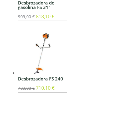
Desbrozadora de
gasolina FS 311
El
818,10
€
El
909,00
€
precio
precio
original
actual
era:
es:
909,00 €.
818,10 €.
Desbrozadora FS 240
El
710,10
€
El
789,00
€
precio
precio
original
actual
era:
es:
789,00 €.
710,10 €.