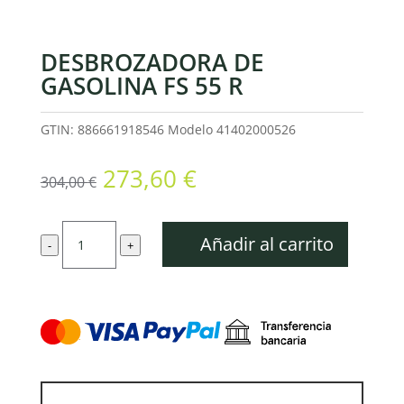
DESBROZADORA DE
GASOLINA FS 55 R
GTIN: 886661918546
Modelo
41402000526
El
El
273,60
€
304,00
€
precio
precio
original
actual
Desbrozadora
era:
es:
Añadir al carrito
-
+
de
304,00 €.
273,60 €.
gasolina
FS
55
R
cantidad