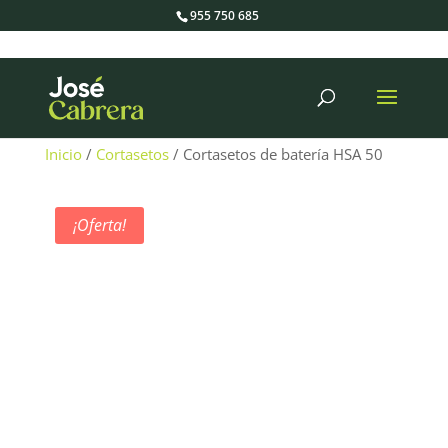
955 750 685
Búsqueda
de
productos
Inicio
/
Cortasetos
/ Cortasetos de batería HSA 50
¡Oferta!