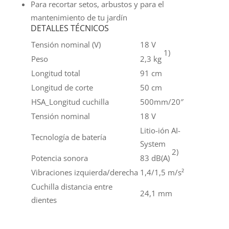
Para recortar setos, arbustos y para el
mantenimiento de tu jardín
DETALLES TÉCNICOS
Tensión nominal (V)
18 V
1)
Peso
2,3 kg
Longitud total
91 cm
Longitud de corte
50 cm
HSA_Longitud cuchilla
500mm/20″
Tensión nominal
18 V
Litio-ión AI-
Tecnología de batería
System
2)
Potencia sonora
83 dB(A)
Vibraciones izquierda/derecha
1,4/1,5 m/s²
Cuchilla distancia entre
24,1 mm
dientes