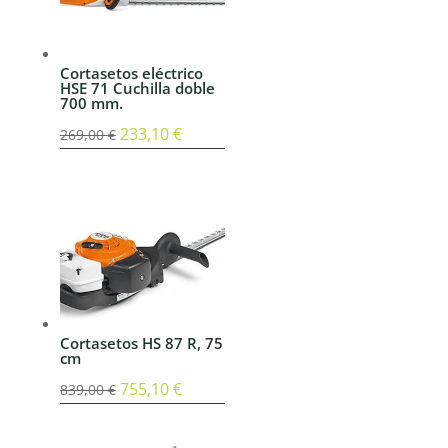
Cortasetos eléctrico
HSE 71 Cuchilla doble
700 mm.
El
233,10
€
El
269,00
€
precio
precio
original
actual
era:
es:
269,00 €.
233,10 €.
Cortasetos HS 87 R, 75
cm
El
755,10
€
El
839,00
€
precio
precio
original
actual