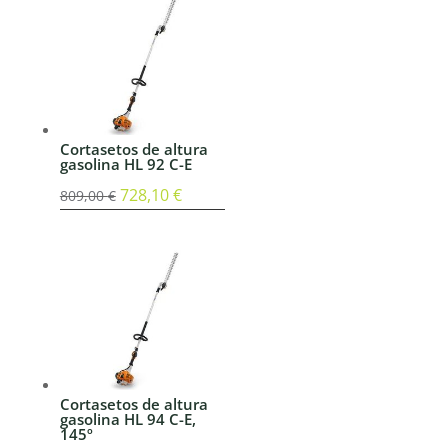
era:
es:
839,00 €.
755,10 €.
Cortasetos de altura
gasolina HL 92 C-E
El
728,10
€
El
809,00
€
precio
precio
original
actual
era:
es:
809,00 €.
728,10 €.
Cortasetos de altura
gasolina HL 94 C-E,
145º