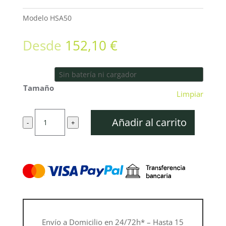
Modelo
HSA50
Desde
152,10
€
Tamaño
Limpiar
Cortasetos
Añadir al carrito
-
+
de
batería
HSA
50
cantidad
Envío a Domicilio en 24/72h* – Hasta 15