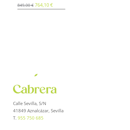
El
764,10
€
El
849,00
€
precio
precio
original
actual
era:
es:
849,00 €.
764,10 €.
Calle Sevilla, S/N
41849 Aznalcázar, Sevilla
T.
955 750 685