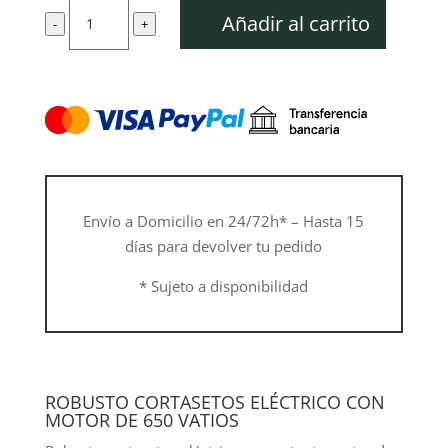
Cortasetos
era:
es:
Añadir al carrito
-
+
HSE
339,00 €.
305,10 €.
81
con
cuchilla
doble
60
cm
cantidad
Envío a Domicilio en 24/72h* – Hasta 15
días para devolver tu pedido
* Sujeto a disponibilidad
ROBUSTO CORTASETOS ELÉCTRICO CON
MOTOR DE 650 VATIOS