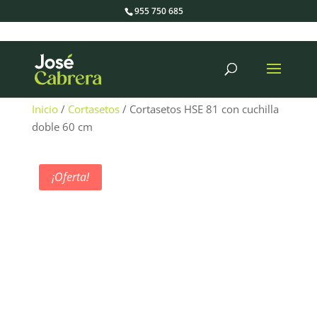
955 750 685
Búsqueda
de
productos
Inicio
/
Cortasetos
/ Cortasetos HSE 81 con cuchilla
doble 60 cm
¡Oferta!