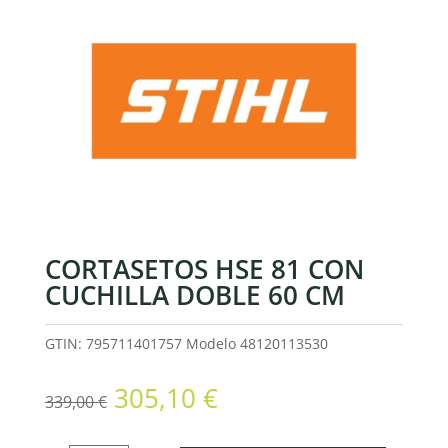
CORTASETOS HSE 81 CON
CUCHILLA DOBLE 60 CM
GTIN: 795711401757
Modelo
48120113530
El
El
305,10
€
339,00
€
precio
precio
original
actual