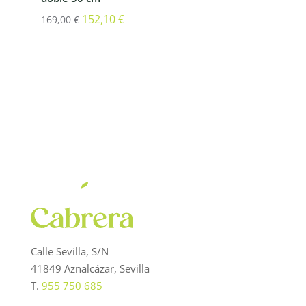
El
152,10
€
El
169,00
€
precio
precio
original
actual
era:
es:
169,00 €.
152,10 €.
Calle Sevilla, S/N
41849 Aznalcázar, Sevilla
T.
955 750 685