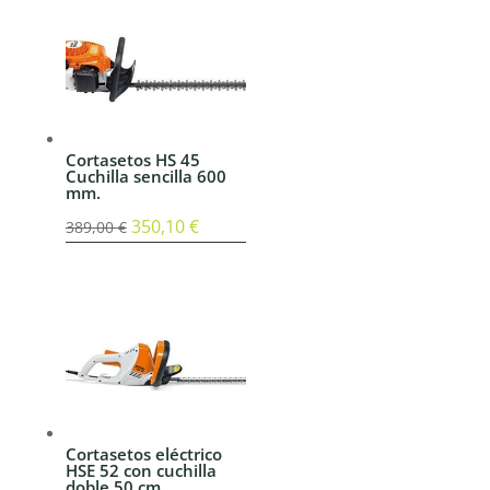
era:
es:
799,00 €.
719,10 €.
Cortasetos HS 45
Cuchilla sencilla 600
mm.
El
350,10
€
El
389,00
€
precio
precio
original
actual
era:
es:
389,00 €.
350,10 €.
Cortasetos eléctrico
HSE 52 con cuchilla
doble 50 cm