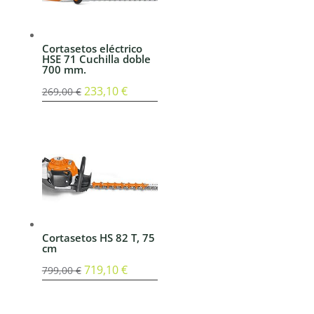
Cortasetos eléctrico
HSE 71 Cuchilla doble
700 mm.
El
233,10
€
El
269,00
€
precio
precio
original
actual
era:
es:
269,00 €.
233,10 €.
Cortasetos HS 82 T, 75
cm
El
719,10
€
El
799,00
€
precio
precio
original
actual