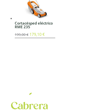
Cortacésped eléctrico
RME 235
El
179,10
€
El
199,00
€
precio
precio
original
actual
era:
es:
199,00 €.
179,10 €.