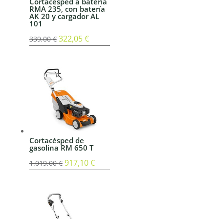
Cortacésped a batería
RMA 235, con batería
AK 20 y cargador AL
101
El
322,05
€
El
339,00
€
precio
precio
original
actual
era:
es:
339,00 €.
322,05 €.
Cortacésped de
gasolina RM 650 T
El
917,10
€
El
1.019,00
€
precio
precio
original
actual
era:
es:
1.019,00 €.
917,10 €.