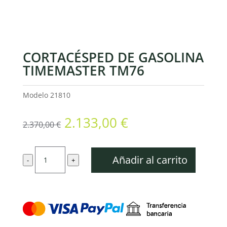
CORTACÉSPED DE GASOLINA
TIMEMASTER TM76
Modelo
21810
El
El
2.133,00
€
2.370,00
€
precio
precio
original
actual
Cortacésped
era:
es:
Añadir al carrito
-
+
de
2.370,00 €.
2.133,00 €.
gasolina
TIMEMASTER
TM76
cantidad