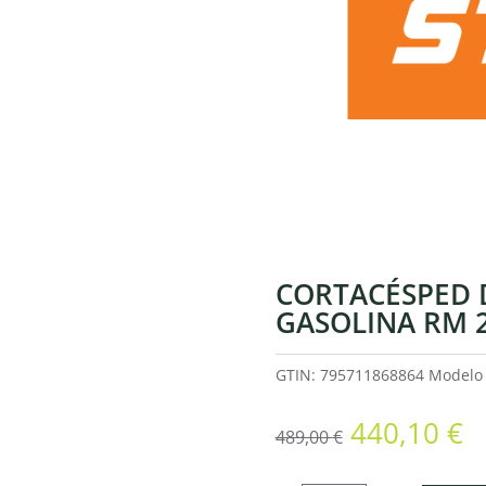
CORTACÉSPED 
GASOLINA RM 
GTIN: 795711868864
Model
El
El
440,10
€
489,00
€
precio
p