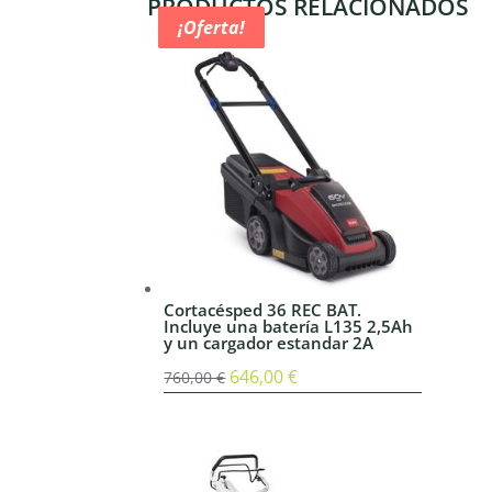
PRODUCTOS RELACIONADOS
¡Oferta!
¡Oferta!
¡Oferta!
¡Oferta!
Cortacésped 36 REC BAT.
Incluye una batería L135 2,5Ah
y un cargador estandar 2A
El
646,00
€
El
760,00
€
precio
precio
original
actual
era:
es:
760,00 €.
646,00 €.