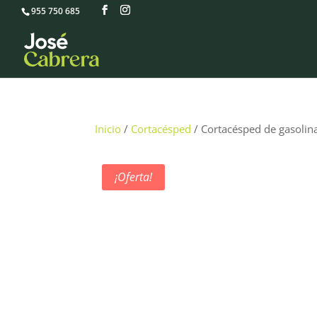
955 750 685
Inicio
/
Cortacésped
/ Cortacésped de gasoli
¡Oferta!