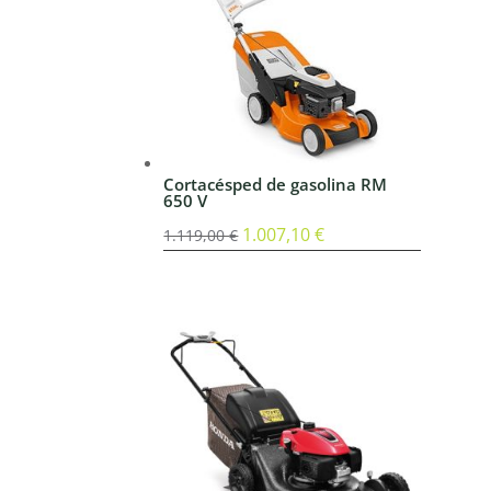
Cortacésped de gasolina RM
650 V
El
1.007,10
€
El
1.119,00
€
precio
precio
original
actual
era:
es:
1.119,00 €.
1.007,10 €.