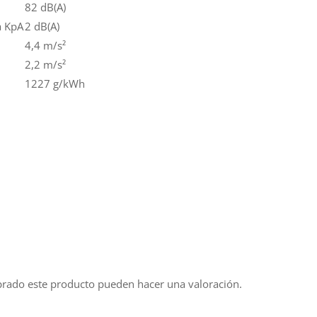
82 dB(A)
a KpA
2 dB(A)
4,4 m/s²
2,2 m/s²
1227 g/kWh
prado este producto pueden hacer una valoración.