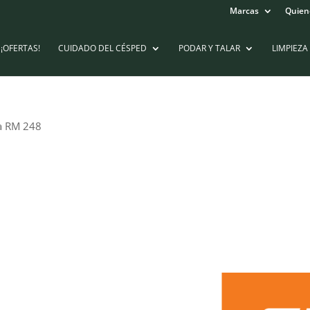
Marcas
Quien
¡OFERTAS!
CUIDADO DEL CÉSPED
PODAR Y TALAR
LIMPIEZA
na RM 248