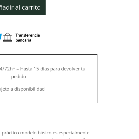
ctual
s:
ñadir al carrito
40,10 €.
4/72h* – Hasta 15 días para devolver tu
pedido
ujeto a disponibilidad
l práctico modelo básico es especialmente