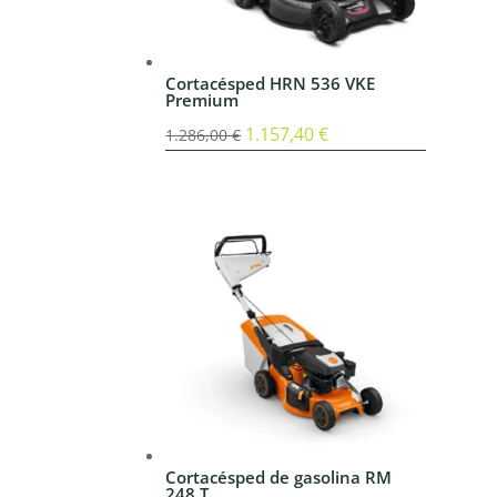
Cortacésped HRN 536 VKE
Premium
El
1.157,40
€
El
1.286,00
€
precio
precio
original
actual
era:
es:
1.286,00 €.
1.157,40 €.
Cortacésped de gasolina RM
248 T