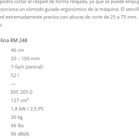
 podrá cortar el césped de forma relajada, ya que se puede empuj
rciona un cómodo guiado ergonómico de la máquina. El sencillo 
ped extremadamente preciso con alturas de corte de 25 a 75 mm. E
s.
olina RM 248
46 cm
20 – 100 mm
7-fach (zentral)
52 l
—
EVC 205.0
127 cm³
1,8 kW / 2,5 PS
30 kg
66 lbs
96 dB(A)