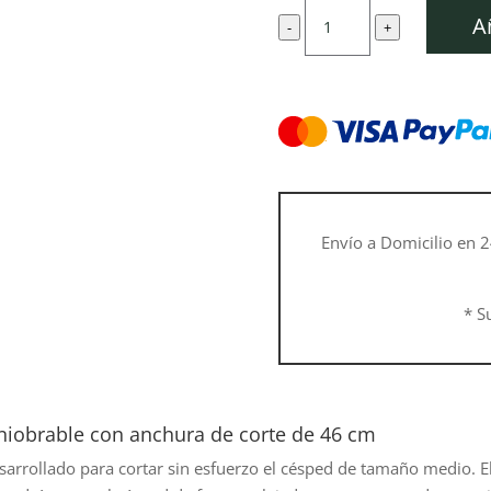
original
a
Cortacésped
era:
e
A
-
+
de
489,00 €.
4
gasolina
RM
248
cantidad
Envío a Domicilio en 2
* S
niobrable con anchura de corte de 46 cm
sarrollado para cortar sin esfuerzo el césped de tamaño medio. E