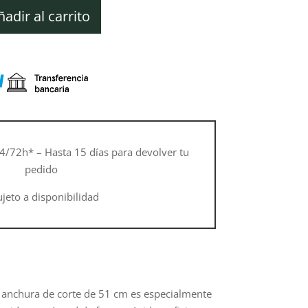
ctual
s:
ñadir al carrito
12,10 €.
4/72h* – Hasta 15 días para devolver tu
pedido
ujeto a disponibilidad
n anchura de corte de 51 cm es especialmente