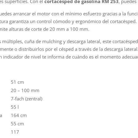
es superficies. Con el
cortacésped de gasolina RM 253
, puedes 
, puedes arrancar el motor con el mínimo esfuerzo gracias a la fun
altura garantiza un control cómodo y ergonómico del cortacésped. E
ermite alturas de corte de 20 mm a 100 mm.
s múltiples, cuña de mulching y descarga lateral, este cortacésp
mente o distribuirlos por el césped a través de la descarga latera
n indicador de nivel te informa de cuándo es el momento adecuad
51 cm
20 – 100 mm
7-fach (zentral)
55 l
ba
164 cm
55 cm
117