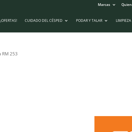
Marcas
Quien
¡OFERTAS!
CUIDADO DEL CÉSPED
PODAR Y TALAR
LIMPIEZA
na RM 253