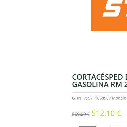
CORTACÉSPED 
GASOLINA RM 
GTIN: 795711868987
Model
El
El
512,10
€
569,00
€
precio
p