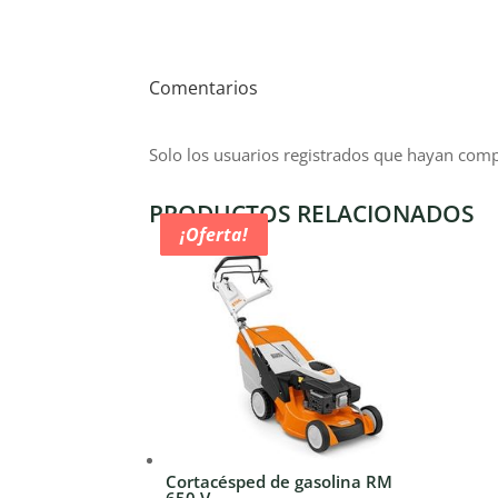
Comentarios
Solo los usuarios registrados que hayan com
PRODUCTOS RELACIONADOS
¡Oferta!
¡Oferta!
¡Oferta!
¡Oferta!
Cortacésped de gasolina RM
650 V