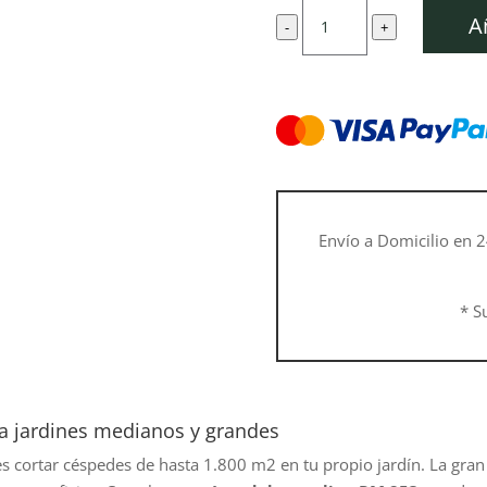
original
a
Cortacésped
era:
e
A
-
+
de
569,00 €.
5
gasolina
RM
253
cantidad
Envío a Domicilio en 2
* S
a jardines medianos y grandes
s cortar céspedes de hasta 1.800 m2 en tu propio jardín. La gra