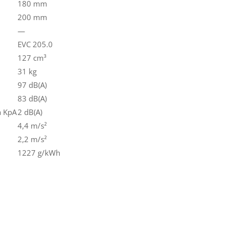
180 mm
200 mm
—
EVC 205.0
127 cm³
31 kg
97 dB(A)
83 dB(A)
a KpA
2 dB(A)
4,4 m/s²
2,2 m/s²
1227 g/kWh