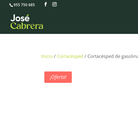
955 750 685
Inicio
/
Cortacésped
/ Cortacésped de gasoli
¡Oferta!