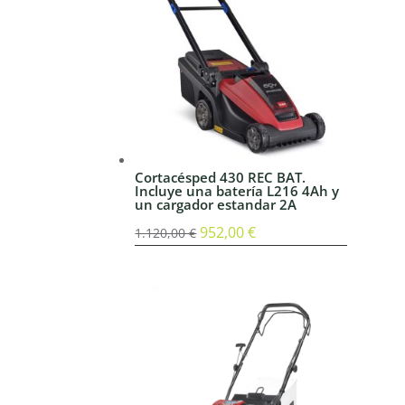
Cortacésped 430 REC BAT.
Incluye una batería L216 4Ah y
un cargador estandar 2A
El
952,00
€
El
1.120,00
€
precio
precio
original
actual
era:
es:
1.120,00 €.
952,00 €.