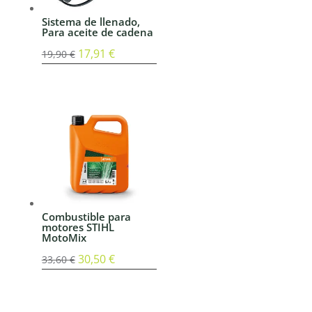
Sistema de llenado,
Para aceite de cadena
El
17,91
€
El
19,90
€
precio
precio
original
actual
era:
es:
19,90 €.
17,91 €.
Combustible para
motores STIHL
MotoMix
El
30,50
€
El
33,60
€
precio
precio
original
actual