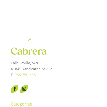
era:
es:
33,60 €.
30,50 €.
Calle Sevilla, S/N
41849 Aznalcázar, Sevilla
T.
955 750 685
Categorías