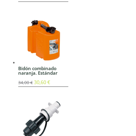
Bidón combinado
naranja. Estándar
El
30,60
€
El
34,00
€
precio
precio
original
actual
era:
es:
34,00 €.
30,60 €.