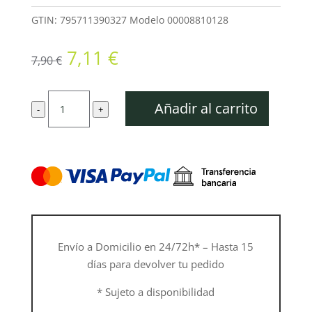
GTIN: 795711390327
Modelo
00008810128
El
El
7,11
€
7,90
€
precio
precio
original
actual
Tubo
era:
es:
Añadir al carrito
-
+
de
7,90 €.
7,11 €.
llenado
cantidad
Envío a Domicilio en 24/72h* – Hasta 15
días para devolver tu pedido
* Sujeto a disponibilidad