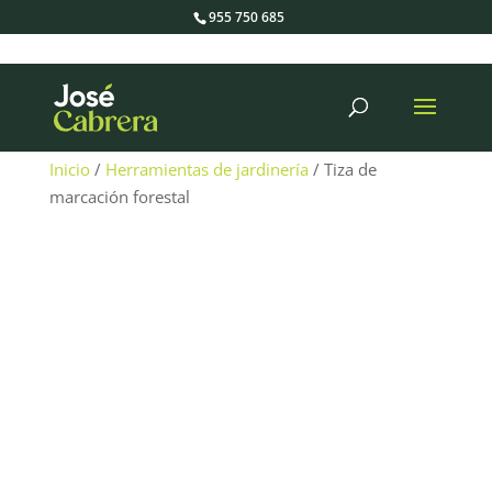
955 750 685
Búsqueda
de
productos
Inicio
/
Herramientas de jardinería
/ Tiza de
marcación forestal