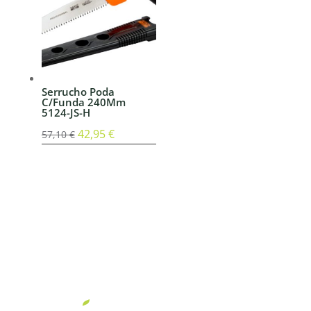
123,90 €.
92,95 €.
Serrucho Poda
C/Funda 240Mm
5124-JS-H
El
42,95
€
El
57,10
€
precio
precio
original
actual
era:
es:
57,10 €.
42,95 €.