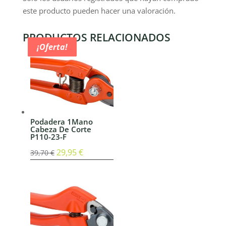
este producto pueden hacer una valoración.
PRODUCTOS RELACIONADOS
¡Oferta!
¡Oferta!
¡Oferta!
¡Oferta!
Podadera 1Mano
Cabeza De Corte
P110-23-F
El
29,95
€
El
39,70
€
precio
precio
original
actual
era:
es:
39,70 €.
29,95 €.