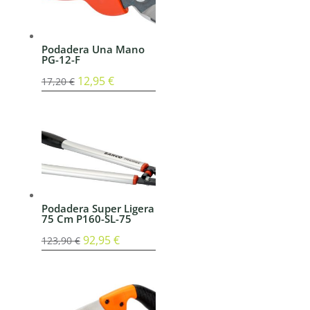
Podadera Una Mano
PG-12-F
El
12,95
€
El
17,20
€
precio
precio
original
actual
era:
es:
17,20 €.
12,95 €.
Podadera Super Ligera
75 Cm P160-SL-75
El
92,95
€
El
123,90
€
precio
precio
original
actual
era:
es: