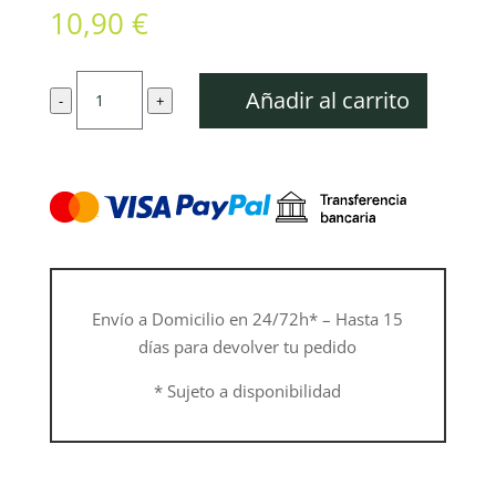
10,90
€
Tiza
Añadir al carrito
-
+
de
marcación
forestal
cantidad
Envío a Domicilio en 24/72h* – Hasta 15
días para devolver tu pedido
* Sujeto a disponibilidad