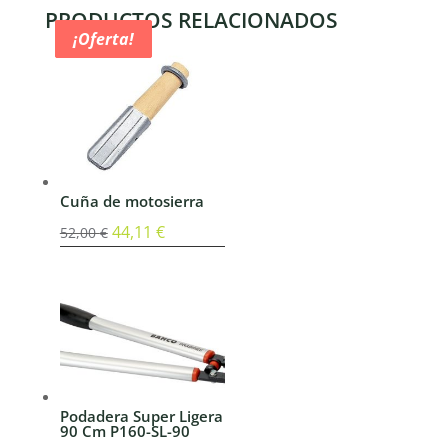
PRODUCTOS RELACIONADOS
¡Oferta!
¡Oferta!
¡Oferta!
Cuña de motosierra
El
44,11
€
El
52,00
€
precio
precio
original
actual
era:
es:
52,00 €.
44,11 €.
Podadera Super Ligera
90 Cm P160-SL-90