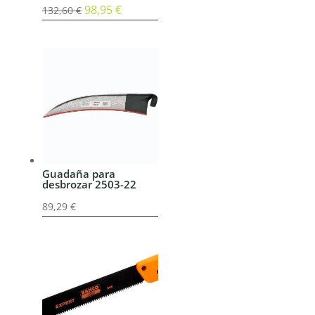
El
98,95
€
El
132,60
€
precio
precio
original
actual
era:
es:
132,60 €.
98,95 €.
Guadaña para
desbrozar 2503-22
89,29
€