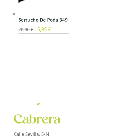
Serrucho De Poda 349
El
15,95
€
El
20,90
€
precio
precio
original
actual
era:
es:
20,90 €.
15,95 €.
Calle Sevilla, S/N