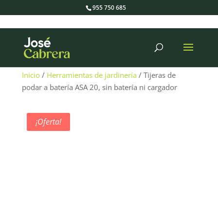
955 750 685
Búsqueda
de
productos
Inicio
/
Herramientas de jardinería
/ Tijeras de
podar a batería ASA 20, sin batería ni cargador
¡Oferta!