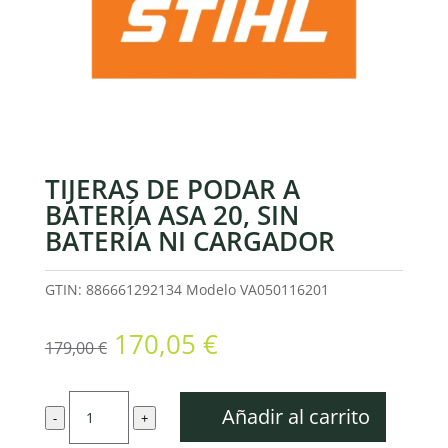
TIJERAS DE PODAR A
BATERÍA ASA 20, SIN
BATERÍA NI CARGADOR
GTIN: 886661292134
Modelo
VA050116201
El
El
170,05
€
179,00
€
precio
precio
original
actual
Tijeras
era:
es:
Añadir al carrito
-
+
de
179,00 €.
170,05 €.