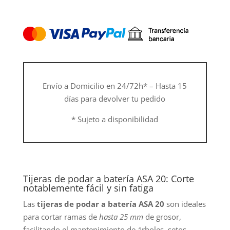
podar
a
batería
ASA
20,
sin
batería
Envío a Domicilio en 24/72h* – Hasta 15
ni
días para devolver tu pedido
cargador
cantidad
* Sujeto a disponibilidad
Tijeras de podar a batería ASA 20: Corte
notablemente fácil y sin fatiga
Las
tijeras de podar a batería ASA 20
son ideales
para cortar ramas de
hasta 25 mm
de grosor,
facilitando el mantenimiento de árboles, setos,