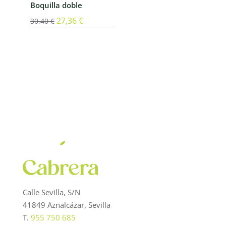
Boquilla doble
El
27,36
€
El
30,40
€
precio
precio
original
actual
era:
es:
30,40 €.
27,36 €.
Calle Sevilla, S/N
41849 Aznalcázar, Sevilla
T.
955 750 685