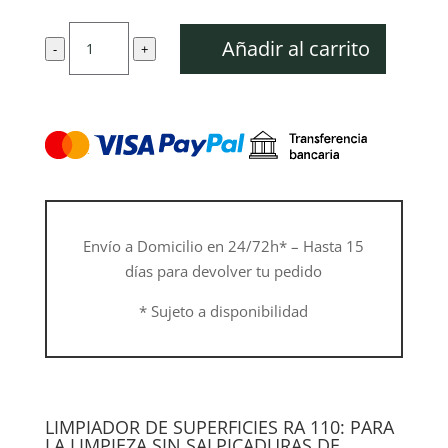
original
actual
RA
era:
es:
Añadir al carrito
-
+
110,
67,00 €.
60,30 €.
Dispositivo
de
limpieza
cantidad
Envío a Domicilio en 24/72h* – Hasta 15
días para devolver tu pedido
* Sujeto a disponibilidad
LIMPIADOR DE SUPERFICIES RA 110: PARA
LA LIMPIEZA SIN SALPICADURAS DE