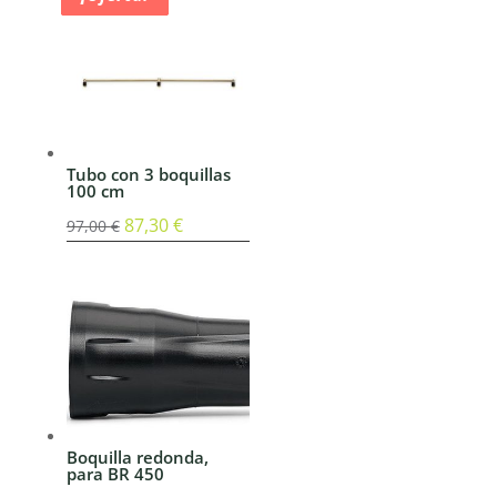
Tubo con 3 boquillas
100 cm
El
87,30
€
El
97,00
€
precio
precio
original
actual
era:
es:
97,00 €.
87,30 €.
Boquilla redonda,
para BR 450