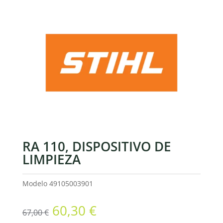
RA 110, DISPOSITIVO DE
LIMPIEZA
Modelo
49105003901
El
El
60,30
€
67,00
€
precio
precio