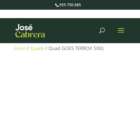
955 750 685
Búsqueda
de
productos
Inicio
/
Quads
/ Quad GOES TERROX 500L