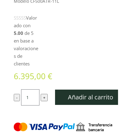
Modelo
CF500ATR-11L
Valor
ado con
5.00
de 5
en base a
valoracione
s de
clientes
6.395,00
€
Quad
Añadir al carrito
-
+
GOES
TERROX
500L
cantidad