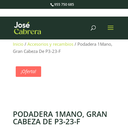
955 750 685
Búsqueda
de
productos
Inicio
/
Accesorios y recambios
/ Podadera 1Mano,
Gran Cabeza De P3-23-F
¡Oferta!
PODADERA 1MANO, GRAN
CABEZA DE P3-23-F