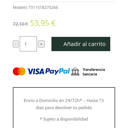
Modelo
7311518275266
El
El
53,95
€
72,10
€
precio
precio
original
actual
Podadera
era:
es:
Añadir al carrito
-
+
1Mano,
72,10 €.
53,95 €.
Gran
Cabeza
De
P3-
23-
F
cantidad
Envío a Domicilio en 24/72h* – Hasta 15
días para devolver tu pedido
* Sujeto a disponibilidad