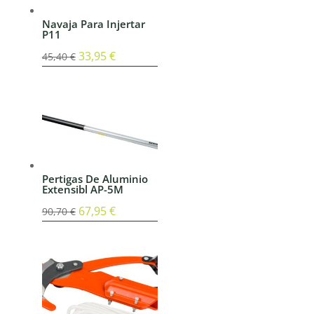
Navaja Para Injertar
P11
El
33,95
€
El
45,40
€
precio
precio
original
actual
era:
es:
45,40 €.
33,95 €.
Pertigas De Aluminio
Extensibl AP-5M
El
67,95
€
El
90,70
€
precio
precio
original
actual
era:
es:
90,70 €.
67,95 €.