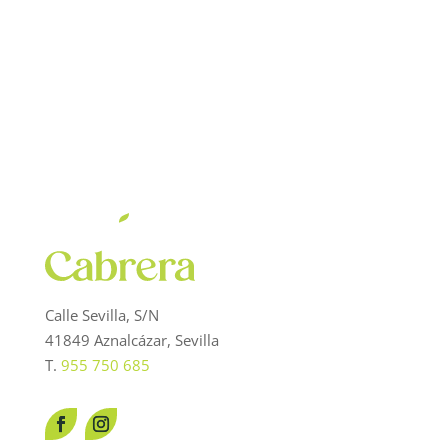
original
actual
era:
es:
62,20 €.
46,95 €.
Calle Sevilla, S/N
41849 Aznalcázar, Sevilla
T.
955 750 685