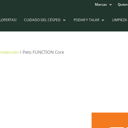
Marcas
Quien
¡OFERTAS!
CUIDADO DEL CÉSPED
PODAR Y TALAR
LIMPIEZA
rotección
/ Peto FUNCTION Core