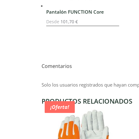
Pantalón FUNCTION Core
Desde
101,70
€
Comentarios
Solo los usuarios registrados que hayan com
PRODUCTOS RELACIONADOS
¡Oferta!
¡Oferta!
¡Oferta!
¡Oferta!