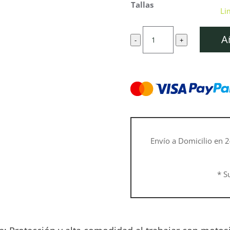
Tallas
Li
Peto
A
-
+
FUNCTION
Core
cantidad
Envío a Domicilio en 2
* S