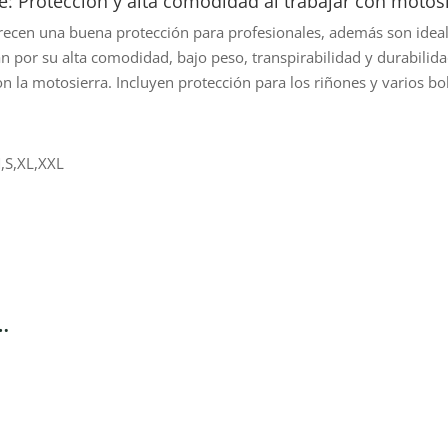
: Protección y alta comodidad al trabajar con motosi
recen una buena protección para profesionales, además son ideal
can por su alta comodidad, bajo peso, transpirabilidad y durabilid
n la motosierra. Incluyen protección para los riñones y varios bols
,S,XL,XXL
…