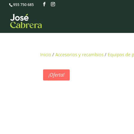
955 750 685
Inicio
/
Accesorios y recambios
/
Equipos de p
¡Oferta!