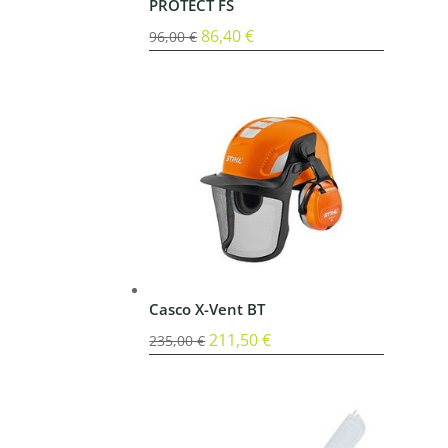
PROTECT FS
El
86,40
€
El
96,00
€
precio
precio
original
actual
era:
es:
96,00 €.
86,40 €.
Casco X-Vent BT
El
211,50
€
El
235,00
€
precio
precio
original
actual
era:
es:
235,00 €.
211,50 €.