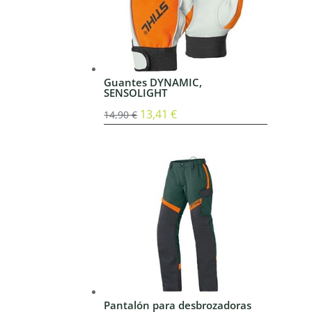
Guantes DYNAMIC,
SENSOLIGHT
El
13,41
€
El
14,90
€
precio
precio
original
actual
era:
es:
14,90 €.
13,41 €.
Pantalón para desbrozadoras