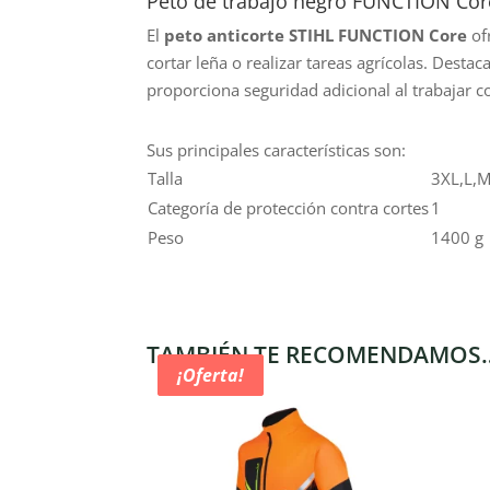
Peto de trabajo negro FUNCTION Core
El
peto anticorte STIHL FUNCTION Core
of
cortar leña o realizar tareas agrícolas. Desta
proporciona seguridad adicional al trabajar co
Sus principales características son:
Talla
3XL,L,M
Categoría de protección contra cortes
1
Peso
1400 g
TAMBIÉN TE RECOMENDAMOS
¡Oferta!
¡Oferta!