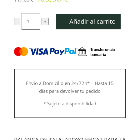
precio
precio
original
actual
Palanca,
era:
es:
Añadir al carrito
-
+
grande
117,00 €.
103,50 €.
cantidad
Envío a Domicilio en 24/72h* – Hasta 15
días para devolver tu pedido
* Sujeto a disponibilidad
PALANCA DE TALA: APOYO EFICAZ PARA LA