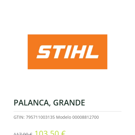
PALANCA, GRANDE
GTIN: 795711003135
Modelo
00008812700
El
El
103,50
€
117,00
€