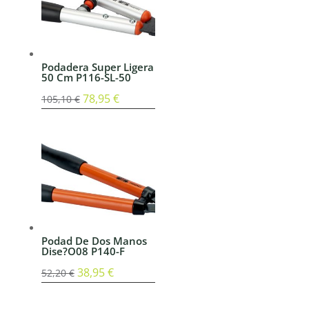
Podadera Super Ligera
50 Cm P116-SL-50
El
78,95
€
El
105,10
€
precio
precio
original
actual
era:
es:
105,10 €.
78,95 €.
Podad De Dos Manos
Dise?O08 P140-F
El
38,95
€
El
52,20
€
precio
precio
original
actual