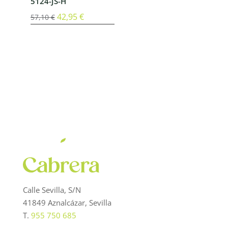
5124-JS-H
El
42,95
€
El
57,10
€
precio
precio
original
actual
era:
es:
57,10 €.
42,95 €.
Calle Sevilla, S/N
41849 Aznalcázar, Sevilla
T.
955 750 685