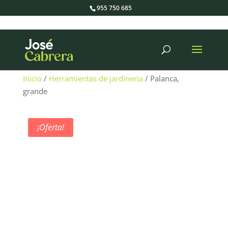
955 750 685
Búsqueda
de
productos
Inicio
/
Herramientas de jardinería
/ Palanca,
grande
¡Oferta!