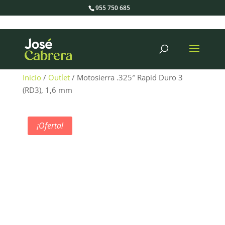
955 750 685
Búsqueda
de
productos
Inicio
/
Outlet
/ Motosierra .325″ Rapid Duro 3
(RD3), 1,6 mm
¡Oferta!