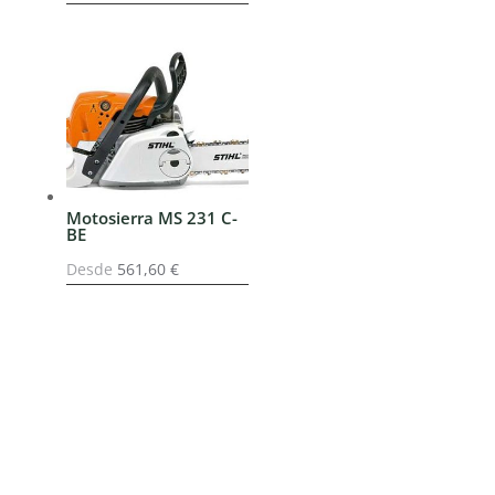
Motosierra MS 231 C-
BE
Desde
561,60
€