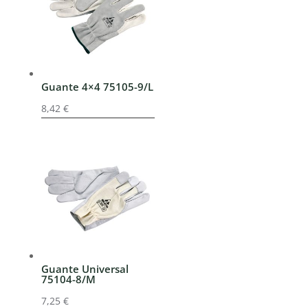
Guante 4×4 75105-9/L
8,42
€
Guante Universal
75104-8/M
7,25
€