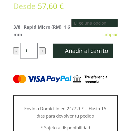
Desde
57,60
€
3/8" Rapid Micro (RM), 1,6
mm
Limpiar
Motosierra
Añadir al carrito
-
+
.325"
Rapid
Duro
3
(RD3),
1,6
mm
cantidad
Envío a Domicilio en 24/72h* – Hasta 15
días para devolver tu pedido
* Sujeto a disponibilidad