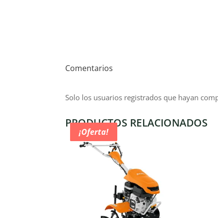
Comentarios
Solo los usuarios registrados que hayan com
PRODUCTOS RELACIONADOS
¡Oferta!
¡Oferta!
¡Oferta!
¡Oferta!