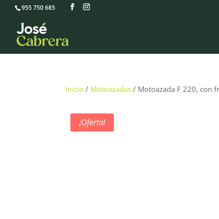
955 750 685
Inicio
/
Motoazadas
/ Motoazada F 220, con fr
¡Oferta!