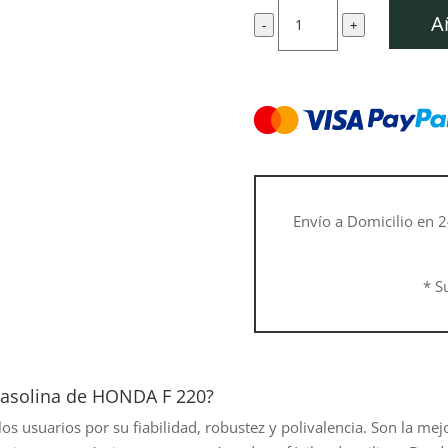
original
Motoazada
era:
A
-
+
F
1.079,01 
220,
con
fresa
incluida
cantidad
Envío a Domicilio en 2
* S
gasolina de HONDA F 220?
 usuarios por su fiabilidad, robustez y polivalencia. Son la mejo