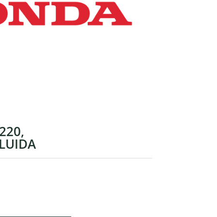
220,
LUIDA
El
precio