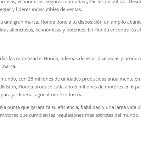
enciosas, económicas, seguras, cómodas y fáciles de utilizar. Des
eguir y líderes indiscutibles de ventas.
ta una gran marca, Honda pone a tu disposición un amplio abanic
nas silenciosas, económicas y potentes. En Honda encontrarás el
odas las motoazadas Honda, además de estar diseñadas y produc
a marca.
 mundo, con 28 millones de unidades producidas anualmente en s
división, Honda produce cada año 6 millones de motores en 6 paí
ra jardinería, agricultura e industria.
 punta que garantiza su eficiencia, fiabilidad y una larga vida 
 motores que cumplen las regulaciones más estrictas del mundo. 