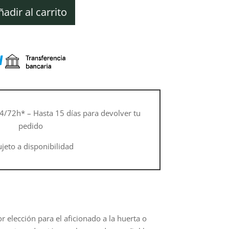
actual
es:
ñadir al carrito
€.
971,10 €.
4/72h* – Hasta 15 días para devolver tu
pedido
ujeto a disponibilidad
r elección para el aficionado a la huerta o