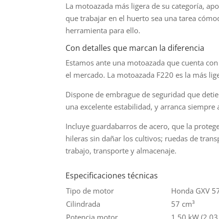
La motoazada más ligera de su categoría, apor
que trabajar en el huerto sea una tarea cómo
herramienta para ello.
Con detalles que marcan la diferencia
Estamos ante una motoazada que cuenta con de
el mercado. La motoazada F220 es la más lige
Dispone de embrague de seguridad que detiene
una excelente estabilidad, y arranca siempre
Incluye guardabarros de acero, que la protege
hileras sin dañar los cultivos; ruedas de tra
trabajo, transporte y almacenaje.
Especificaciones técnicas
Tipo de motor
Honda GXV 5
Cilindrada
57 cm³
Potencia motor
1,50 kW (2,03