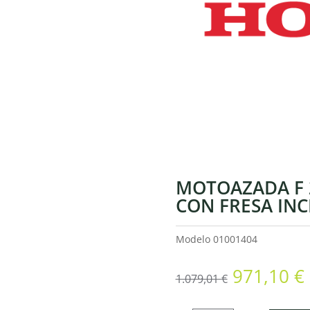
MOTOAZADA F 
CON FRESA INC
Modelo
01001404
El
971,10
€
1.079,01
€
precio