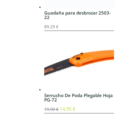
Guadaña para desbrozar 2503-
22
89,29
€
Serrucho De Poda Plegable Hoja
PG-72
El
14,95
€
El
19,90
€
precio
precio
original
actual
era:
es: