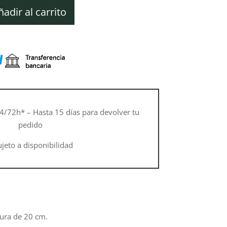
ual
ñadir al carrito
60 €.
4/72h* – Hasta 15 días para devolver tu
pedido
ujeto a disponibilidad
ura de 20 cm.