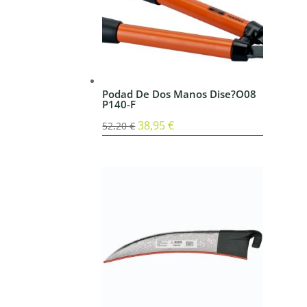
Podad De Dos Manos Dise?O08
P140-F
El
38,95
€
El
52,20
€
precio
precio
original
actual
era:
es:
52,20 €.
38,95 €.