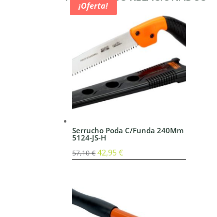
¡Oferta!
¡Oferta!
¡Oferta!
Serrucho Poda C/Funda 240Mm
5124-JS-H
El
42,95
€
El
57,10
€
precio
precio
original
actual
era:
es:
57,10 €.
42,95 €.