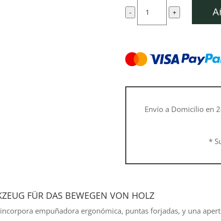
original
act
Mordaza
era:
es:
A
-
+
de
43,70 €.
39,
arrastre
FP
20
cantidad
Envío a Domicilio en 2
* S
KZEUG FÜR DAS BEWEGEN VON HOLZ
incorpora empuñadora ergonómica, puntas forjadas, y una apert