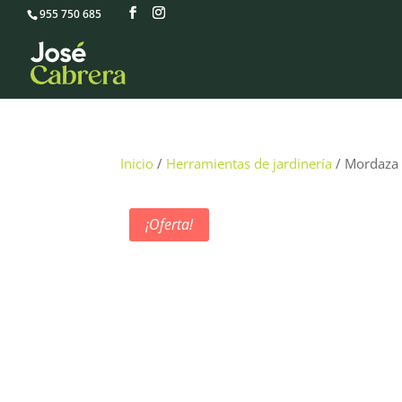
955 750 685
Inicio
/
Herramientas de jardinería
/ Mordaza 
¡Oferta!