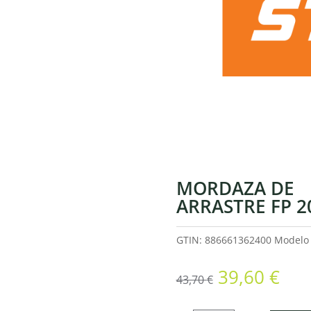
MORDAZA DE
ARRASTRE FP 2
GTIN: 886661362400
Model
El
El
39,60
€
43,70
€
precio
pre