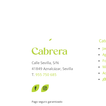
19,90 €.
14,95 €.
Cat
Ja
Ag
Fo
Calle Sevilla, S/N
Má
41849 Aznalcázar, Sevilla
Ac
T.
955 750 685
¡O
Pago seguro garantizado