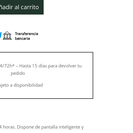
ctual
s:
ñadir al carrito
32,50 €.
4/72h* – Hasta 15 días para devolver tu
pedido
ujeto a disponibilidad
 horas. Dispone de pantalla inteligente y