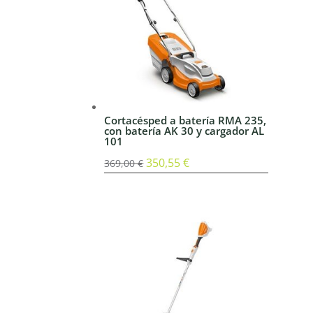
Cortacésped a batería RMA 235,
con batería AK 30 y cargador AL
101
El
350,55
€
El
369,00
€
precio
precio
original
actual
era:
es:
369,00 €.
350,55 €.