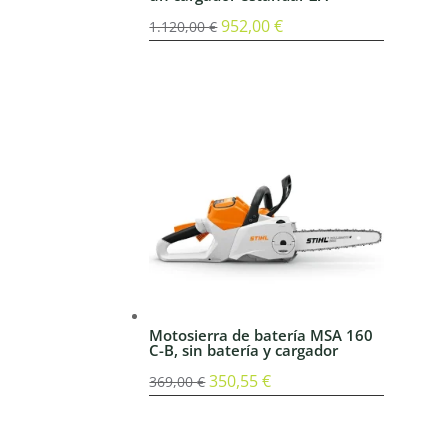
El
952,00
€
El
1.120,00
€
precio
precio
original
actual
era:
es:
1.120,00 €.
952,00 €.
Motosierra de batería MSA 160
C-B, sin batería y cargador
El
350,55
€
El
369,00
€
precio
precio
original
actual