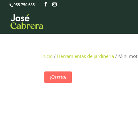
955 750 685
Inicio
/
Herramientas de jardinería
/ Mini mot
¡Oferta!