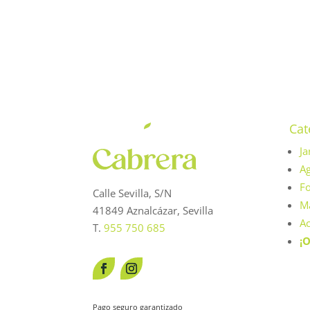
era:
es:
369,00 €.
350,55 €.
Cat
Ja
Ag
Fo
Calle Sevilla, S/N
Má
41849 Aznalcázar, Sevilla
Ac
T.
955 750 685
¡O
Pago seguro garantizado