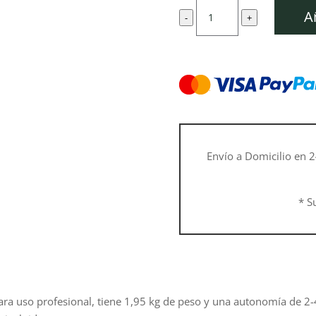
original
a
Mini
era:
e
A
-
+
motosierra
350,00 €.
3
de
batería
KVS
6000
cantidad
Envío a Domicilio en 2
* S
ra uso profesional, tiene 1,95 kg de peso y una autonomía de 2-4