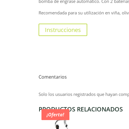
bomba de engrase automático. Con 2 baterías
Recomendada para su utilización en viña, olivo
Instrucciones
Comentarios
Solo los usuarios registrados que hayan com
PRODUCTOS RELACIONADOS
¡Oferta!
¡Oferta!
¡Oferta!
¡Oferta!