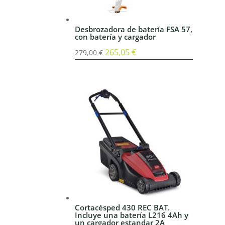
Desbrozadora de batería FSA 57,
con batería y cargador
El
265,05
€
El
279,00
€
precio
precio
original
actual
era:
es:
279,00 €.
265,05 €.
Cortacésped 430 REC BAT.
Incluye una batería L216 4Ah y
un cargador estandar 2A