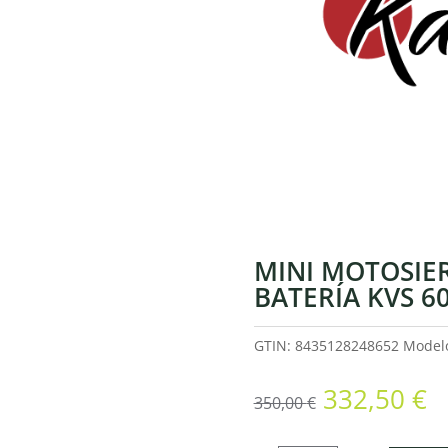
MINI MOTOSIE
BATERÍA KVS 6
GTIN: 8435128248652
Model
El
El
332,50
€
350,00
€
precio
p