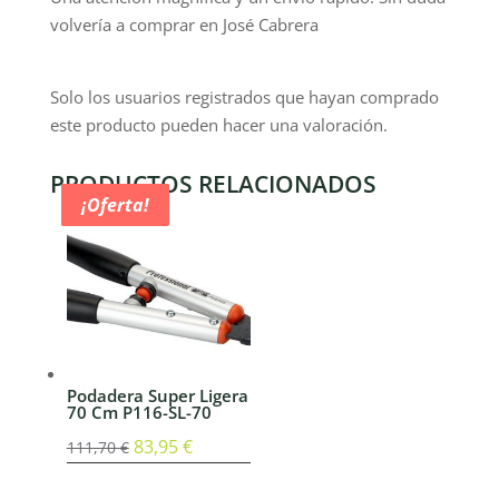
volvería a comprar en José Cabrera
Solo los usuarios registrados que hayan comprado
este producto pueden hacer una valoración.
PRODUCTOS RELACIONADOS
¡Oferta!
¡Oferta!
¡Oferta!
¡Oferta!
Podadera Super Ligera
70 Cm P116-SL-70
El
83,95
€
El
111,70
€
precio
precio