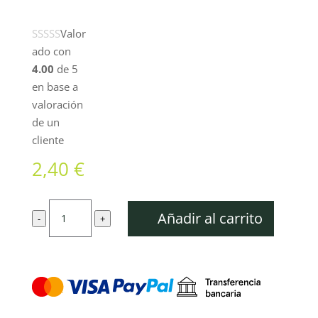
Valor
ado con
4.00
de 5
en base a
valoración
de un
cliente
2,40
€
Lima
Añadir al carrito
-
+
redonda
para
portalimas
multifunción
1/4"
P