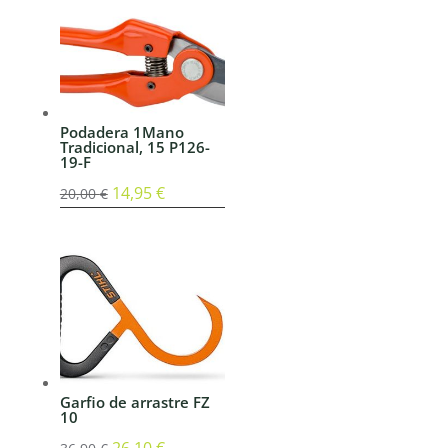
original
actual
era:
es:
111,70 €.
83,95 €.
Podadera 1Mano
Tradicional, 15 P126-
19-F
El
14,95
€
El
20,00
€
precio
precio
original
actual
era:
es:
20,00 €.
14,95 €.
Garfio de arrastre FZ
10
El
26,10
€
El