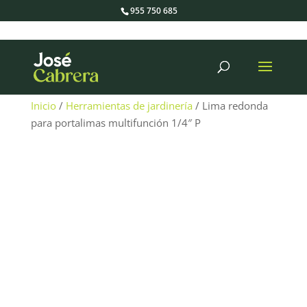
955 750 685
Búsqueda
de
productos
Inicio
/
Herramientas de jardinería
/ Lima redonda
para portalimas multifunción 1/4″ P