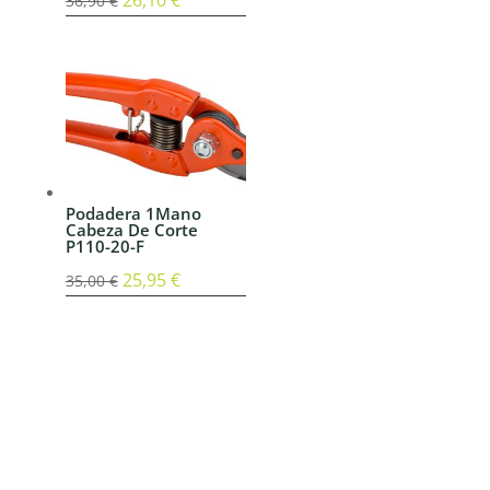
36,90
€
precio
precio
original
actual
era:
es:
36,90 €.
26,10 €.
Podadera 1Mano
Cabeza De Corte
P110-20-F
El
25,95
€
El
35,00
€
precio
precio
original
actual
era:
es:
35,00 €.
25,95 €.