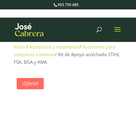
955 750 685
Búsqueda
de
productos
Inicio
/
Accesorios y recambios
/
Accesorios para
máquinas a batería
/ Kit de Apoyo acolchado STIHL
FSA, BGA y KMA
¡Oferta!