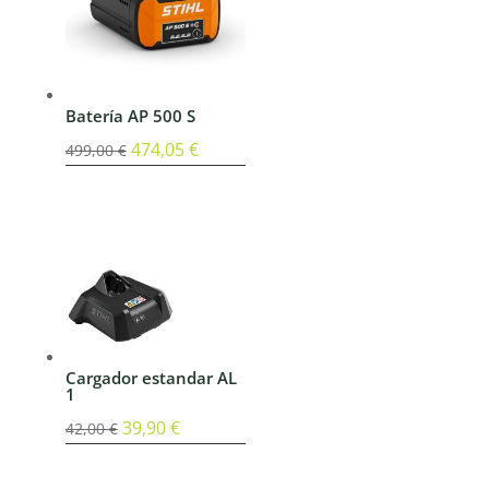
Batería AP 500 S
El
474,05
€
El
499,00
€
precio
precio
original
actual
era:
es:
499,00 €.
474,05 €.
Cargador estandar AL
1
El
39,90
€
El
42,00
€
precio
precio
original
actual