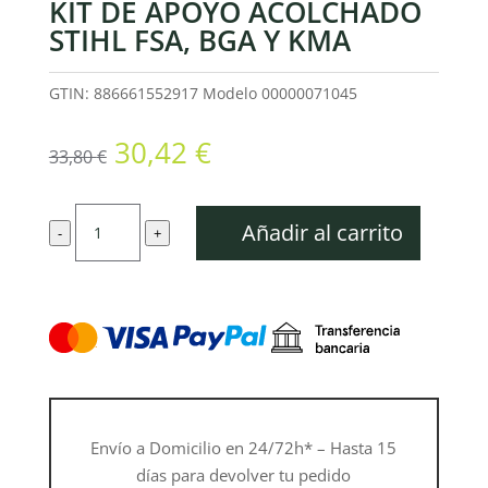
KIT DE APOYO ACOLCHADO
STIHL FSA, BGA Y KMA
GTIN: 886661552917
Modelo
00000071045
El
El
30,42
€
33,80
€
precio
precio
original
actual
Kit
era:
es:
Añadir al carrito
-
+
de
33,80 €.
30,42 €.
Apoyo
acolchado
STIHL
FSA,
BGA
y
KMA
Envío a Domicilio en 24/72h* – Hasta 15
cantidad
días para devolver tu pedido