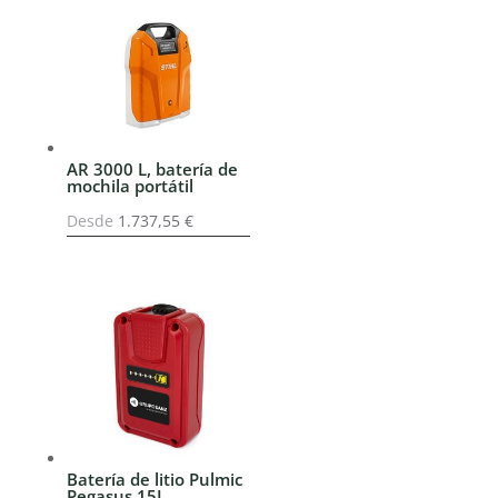
era:
es:
42,00 €.
39,90 €.
AR 3000 L, batería de
mochila portátil
Desde
1.737,55
€
Batería de litio Pulmic
Pegasus 15L