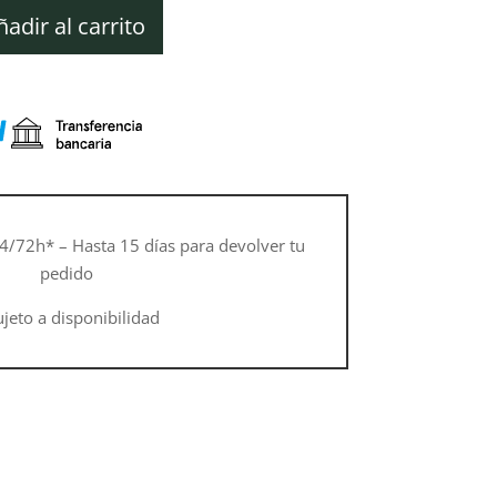
ual
ñadir al carrito
80 €.
4/72h* – Hasta 15 días para devolver tu
pedido
ujeto a disponibilidad