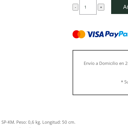
original
act
Prolongador
era:
es:
A
-
+
de
52,00 €.
46,
aluminio
cantidad
Envío a Domicilio en 2
* S
SP-KM. Peso: 0,6 kg. Longitud: 50 cm.