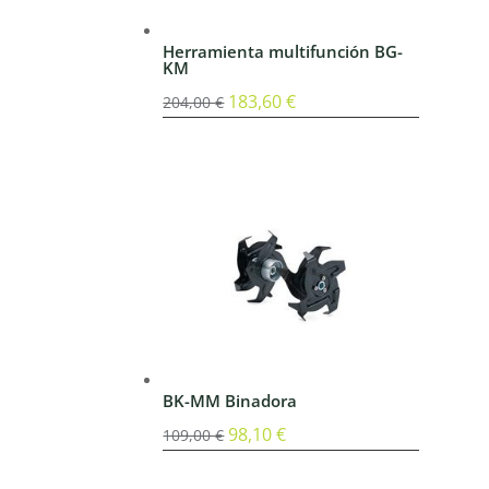
Herramienta multifunción BG-
KM
El
183,60
€
El
204,00
€
precio
precio
original
actual
era:
es:
204,00 €.
183,60 €.
BK-MM Binadora
El
98,10
€
El
109,00
€
precio
precio