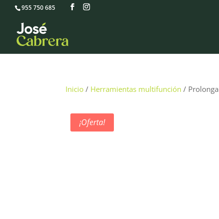
955 750 685
Inicio
/
Herramientas multifunción
/ Prolonga
¡Oferta!