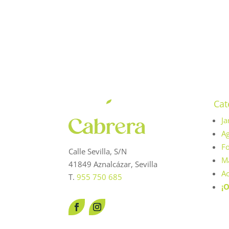
original
actual
era:
es:
109,00 €.
98,10 €.
Cat
Ja
Ag
Fo
Calle Sevilla, S/N
Má
41849 Aznalcázar, Sevilla
Ac
T.
955 750 685
¡O