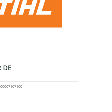
 DE
o
00007107100
cio