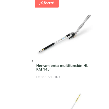
¡Oferta!
¡Oferta!
¡Oferta!
¡Oferta!
Herramienta multifunción HL-
KM 145°
Desde
386,10
€