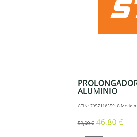
PROLONGADOR
ALUMINIO
GTIN: 795711855918
Model
El
El
46,80
€
52,00
€
precio
pre