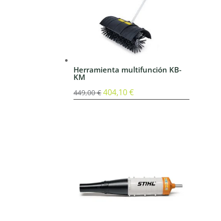
Herramienta multifunción KB-
KM
El
404,10
€
El
449,00
€
precio
precio
original
actual
era:
es:
449,00 €.
404,10 €.