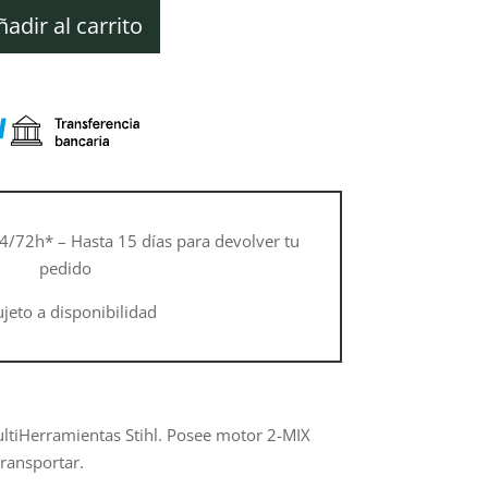
ctual
s:
ñadir al carrito
48,10 €.
4/72h* – Hasta 15 días para devolver tu
pedido
ujeto a disponibilidad
MultiHerramientas Stihl. Posee motor 2-MIX
ransportar.