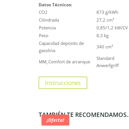
Datos Técnicos:
CO2
873 g/kWh
Cilindrada
27,2 cm³
Potencia
0,85/1,2 kW/CV
Peso
8,3 kg
Capacidad depósito de
340 cm³
gasolina
Standard
MM_Comfort de arranque
Anwerfgriff
Instrucciones
TAMBIÉN TE RECOMENDAMOS
¡Oferta!
¡Oferta!