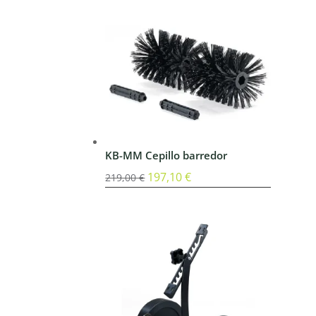
KB-MM Cepillo barredor
El
197,10
€
El
219,00
€
precio
precio
original
actual
era:
es:
219,00 €.
197,10 €.