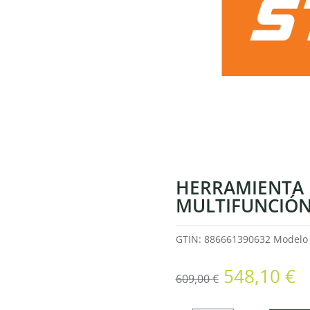
HERRAMIENTA
MULTIFUNCIÓN
GTIN: 886661390632
Model
El
El
548,10
€
609,00
€
precio
p