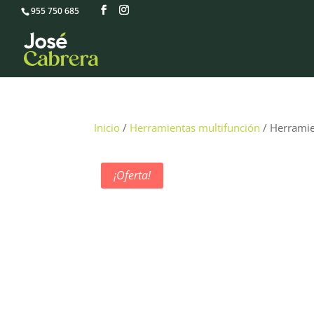
955 750 685
Inicio
/
Herramientas multifunción
/ Herramie
¡Oferta!