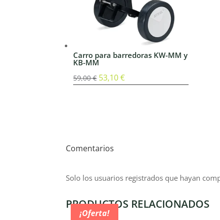
Carro para barredoras KW-MM y
KB-MM
El
53,10
€
El
59,00
€
precio
precio
original
actual
era:
es:
59,00 €.
53,10 €.
Comentarios
Solo los usuarios registrados que hayan com
PRODUCTOS RELACIONADOS
¡Oferta!
¡Oferta!
¡Oferta!
¡Oferta!