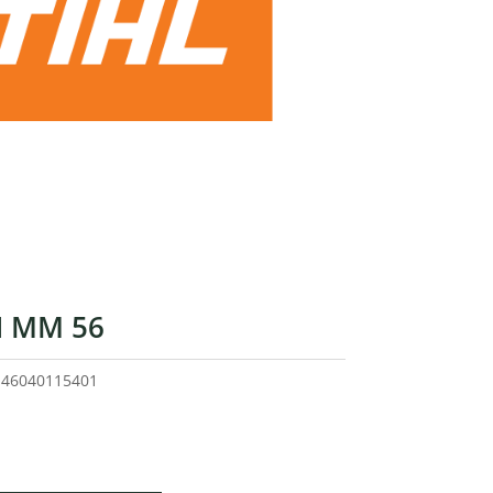
 MM 56
o
46040115401
recio