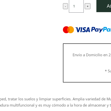
original
a
Herramienta
era:
e
A
-
+
multifunción
609,00 €.
5
MM
56
cantidad
Envío a Domicilio en 2
* S
sped, tratar los suelos y limpiar superficies. Amplia variedad de 
ñadura multifuncional y es muy cómodo a la hora de almacenar y t