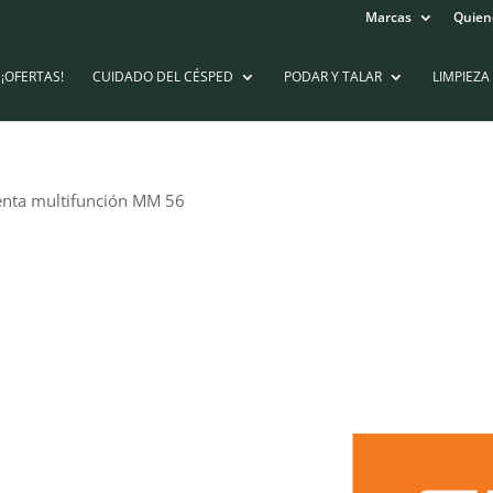
Marcas
Quien
¡OFERTAS!
CUIDADO DEL CÉSPED
PODAR Y TALAR
LIMPIEZA
nta multifunción MM 56