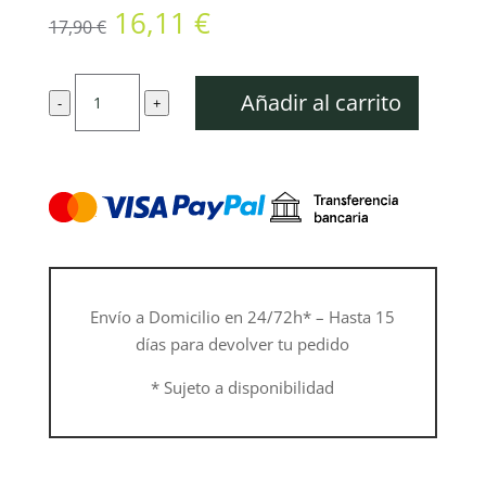
El
El
16,11
€
17,90
€
precio
precio
original
actual
Gorra
era:
es:
Añadir al carrito
-
+
de
17,90 €.
16,11 €.
béisbol
con
logotipo
circular
cantidad
Envío a Domicilio en 24/72h* – Hasta 15
días para devolver tu pedido
* Sujeto a disponibilidad