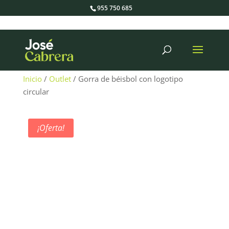
955 750 685
Búsqueda
de
productos
Inicio
/
Outlet
/ Gorra de béisbol con logotipo
circular
¡Oferta!