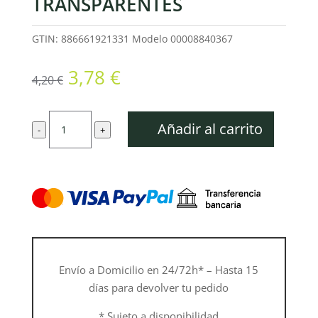
TRANSPARENTES
GTIN: 886661921331
Modelo
00008840367
El
El
3,78
€
4,20
€
precio
precio
original
actual
Gafas
era:
es:
Añadir al carrito
-
+
de
4,20 €.
3,78 €.
protección
transparentes
cantidad
Envío a Domicilio en 24/72h* – Hasta 15
días para devolver tu pedido
* Sujeto a disponibilidad