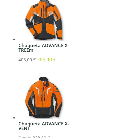
era:
es:
108,00 €.
97,20 €.
Chaqueta ADVANCE X-
TREEm
El
365,40
€
El
406,00
€
precio
precio
original
actual
era:
es:
406,00 €.
365,40 €.
Chaqueta ADVANCE X-
VENT
Desde
228,60
€