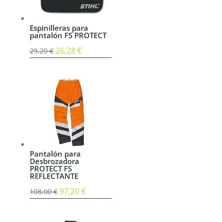
Espinilleras para
pantalón FS PROTECT
El
26,28
€
El
29,20
€
precio
precio
original
actual
era:
es:
29,20 €.
26,28 €.
Pantalón para
Desbrozadora
PROTECT FS
REFLECTANTE
El
97,20
€
El
108,00
€
precio
precio
original
actual