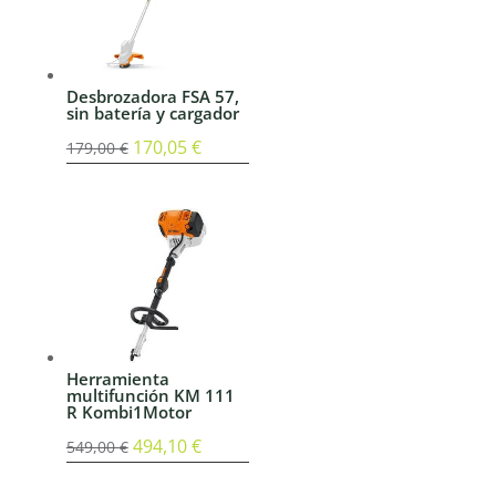
Desbrozadora FSA 57,
sin batería y cargador
El
170,05
€
El
179,00
€
precio
precio
original
actual
era:
es:
179,00 €.
170,05 €.
Herramienta
multifunción KM 111
R Kombi1Motor
El
494,10
€
El
549,00
€
precio
precio