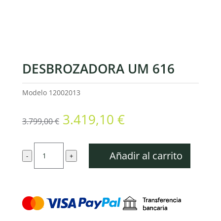
DESBROZADORA UM 616
Modelo
12002013
El
El
3.419,10
€
3.799,00
€
precio
precio
original
actual
Desbrozadora
era:
es:
Añadir al carrito
-
+
UM
3.799,00 €.
3.419,10 €.
616
cantidad