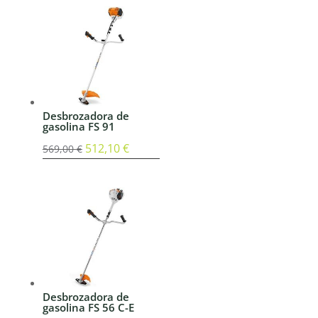
original
actual
era:
es:
549,00 €.
494,10 €.
Desbrozadora de
gasolina FS 91
El
512,10
€
El
569,00
€
precio
precio
original
actual
era:
es:
569,00 €.
512,10 €.
Desbrozadora de
gasolina FS 56 C-E