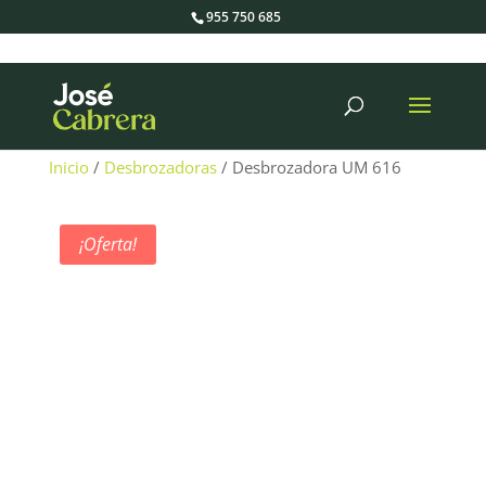
955 750 685
Búsqueda
de
productos
Inicio
/
Desbrozadoras
/ Desbrozadora UM 616
¡Oferta!