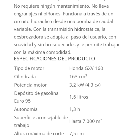
No requiere ningún mantenimiento. No lleva
engranajes ni piñones. Funciona a través de un
circuito hidráulico desde una bomba de caudal
variable. Con la transmisión hidrostática, la
desbrozadora se adapta al paso del usuario, con
suavidad y sin brusquedades y le permite trabajar
con la máxima comodidad.
ESPECIFICACIONES DEL PRODUCTO
Tipo de motor
Honda GXV 160
Cilindrada
163 cm³
Potencia motor
3,2 kW (4,3 cv)
Depósito de gasolina
1,6 litros
Euro 95
Autonomía
1,3 h
Superficie aconsejable de
Hasta 7.000 m²
trabajo
Altura máxima de corte
7,5 cm