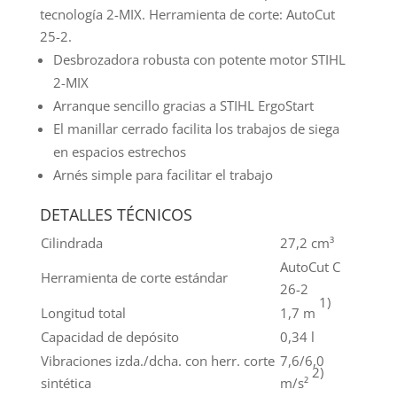
tecnología 2-MIX. Herramienta de corte: AutoCut
25-2.
Desbrozadora robusta con potente motor STIHL
2-MIX
Arranque sencillo gracias a STIHL ErgoStart
El manillar cerrado facilita los trabajos de siega
en espacios estrechos
Arnés simple para facilitar el trabajo
DETALLES TÉCNICOS
Cilindrada
27,2 cm³
AutoCut C
Herramienta de corte estándar
26-2
1)
Longitud total
1,7 m
Capacidad de depósito
0,34 l
Vibraciones izda./dcha. con herr. corte
7,6/6,0
2)
sintética
m/s²