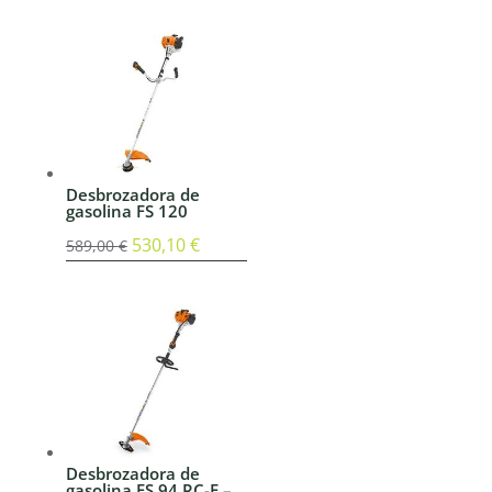
original
actual
era:
es:
909,00 €.
818,10 €.
Desbrozadora de
gasolina FS 120
El
530,10
€
El
589,00
€
precio
precio
original
actual
era:
es:
589,00 €.
530,10 €.
Desbrozadora de
gasolina FS 94 RC-E –