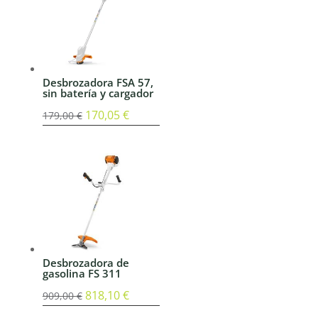
Desbrozadora FSA 57,
sin batería y cargador
El
170,05
€
El
179,00
€
precio
precio
original
actual
era:
es:
179,00 €.
170,05 €.
Desbrozadora de
gasolina FS 311
El
818,10
€
El
909,00
€
precio
precio