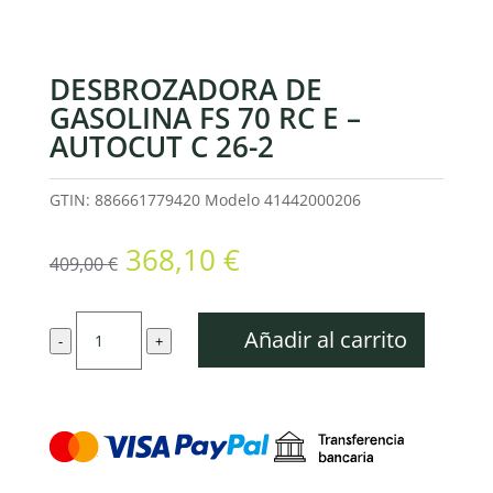
DESBROZADORA DE
GASOLINA FS 70 RC E –
AUTOCUT C 26-2
GTIN: 886661779420
Modelo
41442000206
El
El
368,10
€
409,00
€
precio
precio
original
actual
Desbrozadora
era:
es:
Añadir al carrito
-
+
de
409,00 €.
368,10 €.
gasolina
FS
70
RC
E