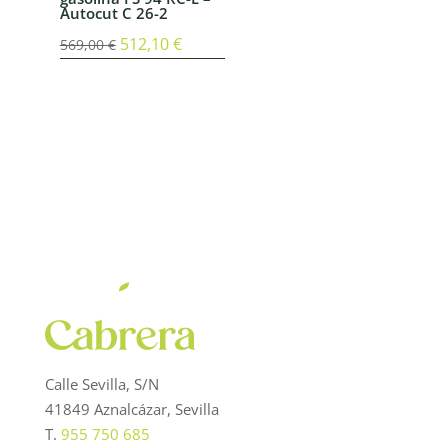
Autocut C 26-2
El
512,10
€
El
569,00
€
precio
precio
original
actual
era:
es:
569,00 €.
512,10 €.
Calle Sevilla, S/N
41849 Aznalcázar, Sevilla
T.
955 750 685