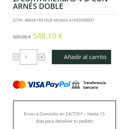
ARNÉS DOBLE
GTIN: 886661861828
Modelo
41492000097
El
El
548,10
€
609,00
€
precio
precio
original
actual
Desbrozadora
era:
es:
Añadir al carrito
-
+
de
609,00 €.
548,10 €.
gasolina
profesional
FS
94
C-
E
-
Envío a Domicilio en 24/72h* – Hasta 15
Autocut
días para devolver tu pedido
C