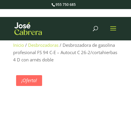
955 750 685
Búsqueda
de
productos
Inicio
/
Desbrozadoras
/ Desbrozadora de gasolina
profesional FS 94 C-E – Autocut C 26-2/cortahierbas
4 D con arnés doble
¡Oferta!