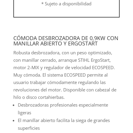
26-
* Sujeto a disponibilidad
2/cortahierbas
4
D
con
CÓMODA DESBROZADORA DE 0,9KW CON
arnés
MANILLAR ABIERTO Y ERGOSTART
doble
Robusta desbrozadora, con un peso optimizado,
cantidad
con manillar cerrado, arranque STIHL ErgoStart,
motor 2-MIX y regulador de velocidad ECOSPEED.
Muy cómoda. El sistema ECOSPEED permite al
usuario trabajar cómodamente regulando las
revoluciones del motor. Disponible con cabezal de
hilo o disco cortahierbas.
Desbrozadoras profesionales especialmente
ligeras
El manillar abierto facilita la siega de grandes
superficies