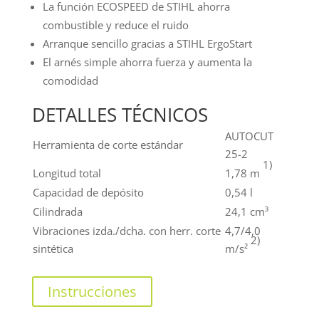
La función ECOSPEED de STIHL ahorra
combustible y reduce el ruido
Arranque sencillo gracias a STIHL ErgoStart
El arnés simple ahorra fuerza y aumenta la
comodidad
DETALLES TÉCNICOS
AUTOCUT
Herramienta de corte estándar
25-2
1)
Longitud total
1,78 m
Capacidad de depósito
0,54 l
Cilindrada
24,1 cm³
Vibraciones izda./dcha. con herr. corte
4,7/4,0
2)
sintética
m/s²
Instrucciones