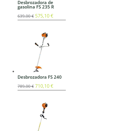
Desbrozadora de
gasolina FS 235 R
El
575,10
€
El
639,00
€
precio
precio
original
actual
era:
es:
639,00 €.
575,10 €.
Desbrozadora FS 240
El
710,10
€
El
789,00
€
precio
precio
original
actual
era:
es:
789,00 €.
710,10 €.