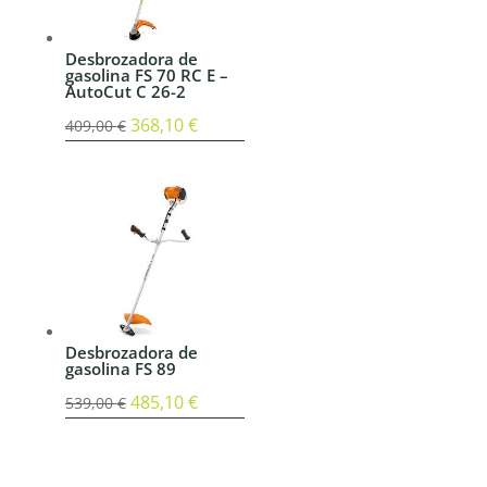
Desbrozadora de
gasolina FS 70 RC E –
AutoCut C 26-2
El
368,10
€
El
409,00
€
precio
precio
original
actual
era:
es:
409,00 €.
368,10 €.
Desbrozadora de
gasolina FS 89
El
485,10
€
El
539,00
€
precio
precio
original
actual
era:
es: