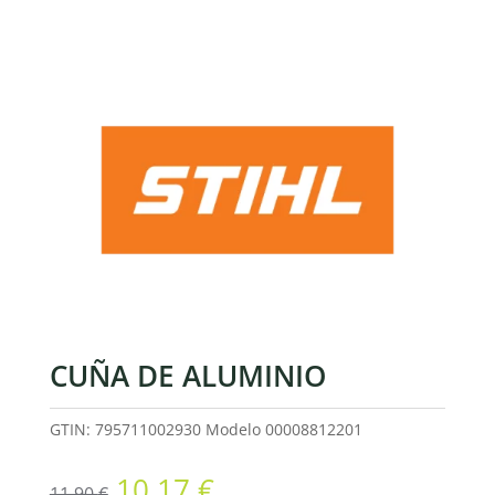
CUÑA DE ALUMINIO
GTIN: 795711002930
Modelo
00008812201
El
El
10,17
€
11,90
€