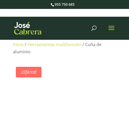
955 750 685
Búsqueda
de
productos
Inicio
/
Herramientas multifunción
/ Cuña de
aluminio
¡Oferta!