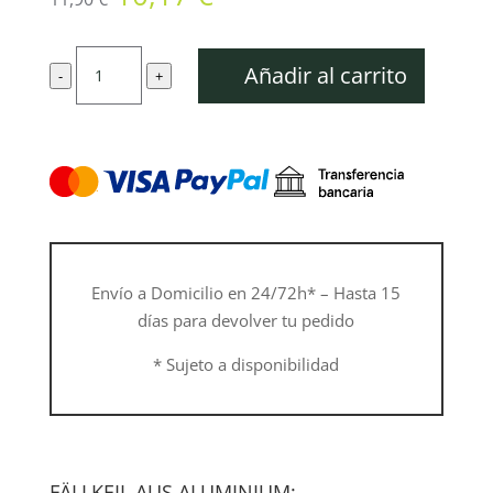
precio
precio
original
actual
Cuña
era:
es:
Añadir al carrito
-
+
de
11,90 €.
10,17 €.
aluminio
cantidad
Envío a Domicilio en 24/72h* – Hasta 15
días para devolver tu pedido
* Sujeto a disponibilidad
FÄLLKEIL AUS ALUMINIUM: