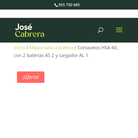
955 750 685
Búsqueda
de
productos
Inicio
/
Maquinaria a batería
/ Cortasetos HSA 40,
con 2 baterías AS 2 y cargador AL 1
¡Oferta!