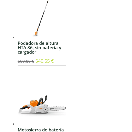
499,00 €.
474,05 €.
Podadora de altura
HTA 86, sin batería y
cargador
El
540,55
€
El
569,00
€
precio
precio
original
actual
era:
es:
569,00 €.
540,55 €.
Motosierra de batería