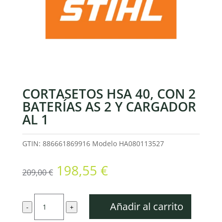
CORTASETOS HSA 40, CON 2
BATERÍAS AS 2 Y CARGADOR
AL 1
GTIN: 886661869916
Modelo
HA080113527
El
El
198,55
€
209,00
€
precio
precio
original
actual
Cortasetos
era:
es:
Añadir al carrito
-
+
HSA
209,00 €.
198,55 €.