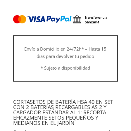
40,
con
2
baterías
AS
2
y
Envío a Domicilio en 24/72h* – Hasta 15
cargador
días para devolver tu pedido
AL
1
* Sujeto a disponibilidad
cantidad
CORTASETOS DE BATERÍA HSA 40 EN SET
CON 2 BATERÍAS RECARGABLES AS 2 Y
CARGADOR ESTÁNDAR AL 1: RECORTA
EFICAZMENTE SETOS PEQUEÑOS Y
MEDIANOS EN EL JARDÍN