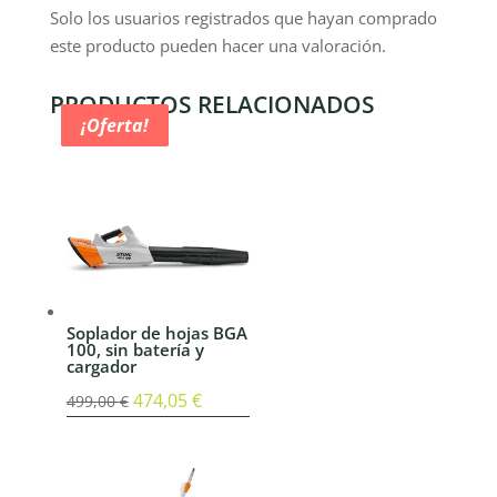
Solo los usuarios registrados que hayan comprado
este producto pueden hacer una valoración.
PRODUCTOS RELACIONADOS
¡Oferta!
¡Oferta!
¡Oferta!
¡Oferta!
Soplador de hojas BGA
100, sin batería y
cargador
El
474,05
€
El
499,00
€
precio
precio
original
actual
era:
es: