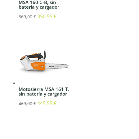
MSA 160 C-B, sin
batería y cargador
El
350,55
€
El
369,00
€
precio
precio
original
actual
era:
es:
369,00 €.
350,55 €.
Motosierra MSA 161 T,
sin batería y cargador
El
445,55
€
El
469,00
€
precio
precio
original
actual
era:
es:
469,00 €.
445,55 €.