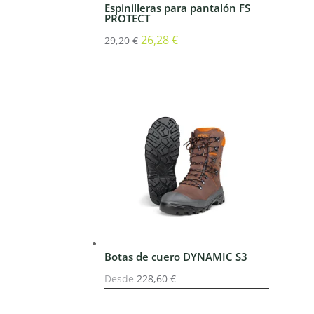
Espinilleras para pantalón FS
PROTECT
El
26,28
€
El
29,20
€
precio
precio
original
actual
era:
es:
29,20 €.
26,28 €.
Botas de cuero DYNAMIC S3
Desde
228,60
€