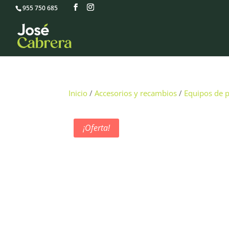
955 750 685
Inicio
/
Accesorios y recambios
/
Equipos de p
¡Oferta!