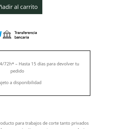
ual
ñadir al carrito
10 €.
4/72h* – Hasta 15 días para devolver tu
pedido
ujeto a disponibilidad
roducto para trabajos de corte tanto privados