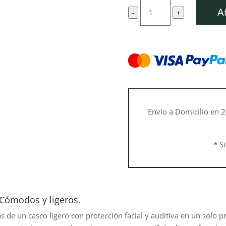
original
act
Casco
era:
es:
A
-
+
protector
69,00 €.
62,
DYNAMIC
Light
cantidad
Envío a Domicilio en 2
* S
Cómodos y ligeros.
 de un casco ligero con protección facial y auditiva en un solo p