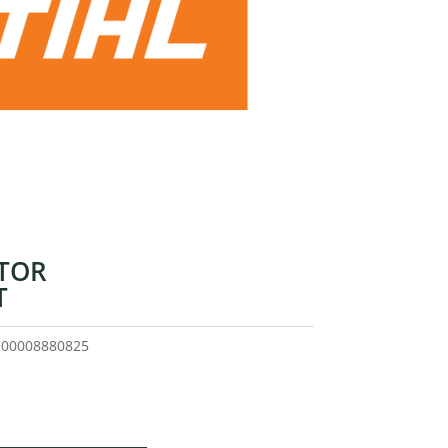
TOR
T
o
00008880825
cio