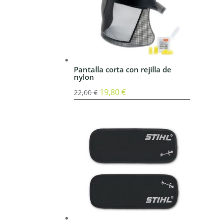
Pantalla corta con rejilla de
nylon
El
19,80
€
El
22,00
€
precio
precio
original
actual
era:
es:
22,00 €.
19,80 €.