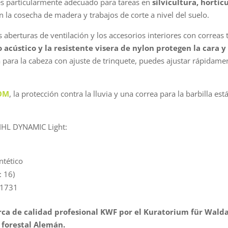
 es particularmente adecuado para tareas en
silvicultura, hortic
en la cosecha de madera y trabajos de corte a nivel del suelo.
s aberturas de ventilación y los accesorios interiores con correas
acústico y la resistente visera de nylon protegen la cara y 
ea para la cabeza con ajuste de trinquete, puedes ajustar rápidame
COM
, la protección contra la lluvia y una correa para la barbilla 
TIHL DYNAMIC Light:
ntético
: 16)
 1731
ca de calidad profesional KWF por el Kuratorium für Waldar
o forestal Alemán.