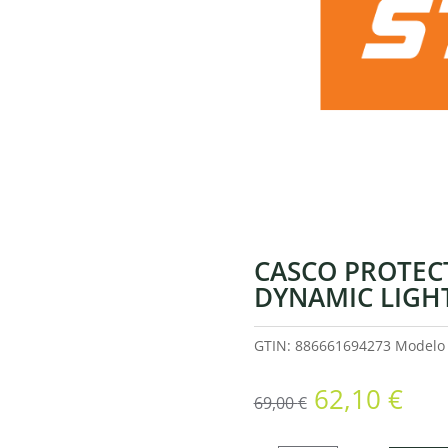
CASCO PROTEC
DYNAMIC LIGH
GTIN: 886661694273
Model
El
El
62,10
€
69,00
€
precio
pre