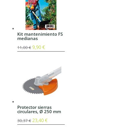
Kit mantenimiento FS
medianas
El
9,90
€
El
11,00
€
precio
precio
original
actual
era:
es:
11,00 €.
9,90 €.
Protector sierras
circulares, Ø 250 mm
El
23,40
€
El
30,37
€
precio
precio