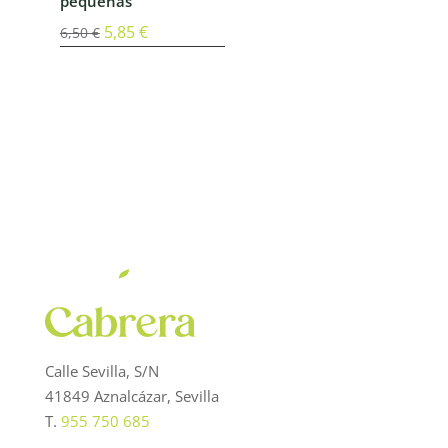
pequeñas
El
5,85
€
El
6,50
€
precio
precio
original
actual
era:
es:
6,50 €.
5,85 €.
Calle Sevilla, S/N
41849 Aznalcázar, Sevilla
T.
955 750 685