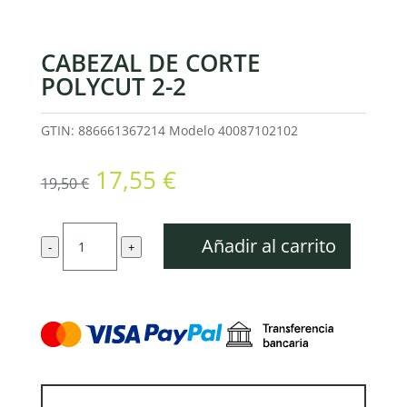
CABEZAL DE CORTE
POLYCUT 2-2
GTIN: 886661367214
Modelo
40087102102
El
El
17,55
€
19,50
€
precio
precio
original
actual
Cabezal
era:
es:
Añadir al carrito
-
+
de
19,50 €.
17,55 €.
corte
PolyCut
2-
2
cantidad