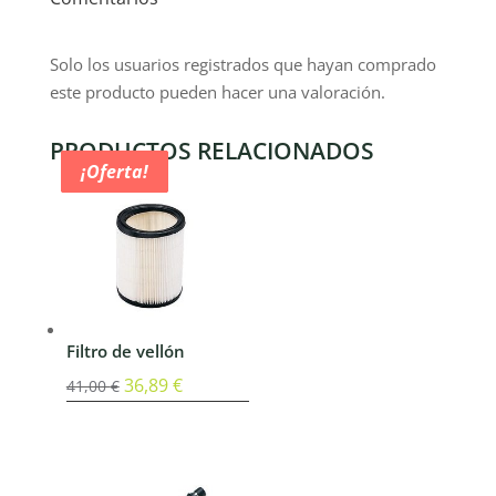
Solo los usuarios registrados que hayan comprado
este producto pueden hacer una valoración.
PRODUCTOS RELACIONADOS
¡Oferta!
¡Oferta!
¡Oferta!
¡Oferta!
Filtro de vellón
El
36,89
€
El
41,00
€
precio
precio
original
actual
era:
es: