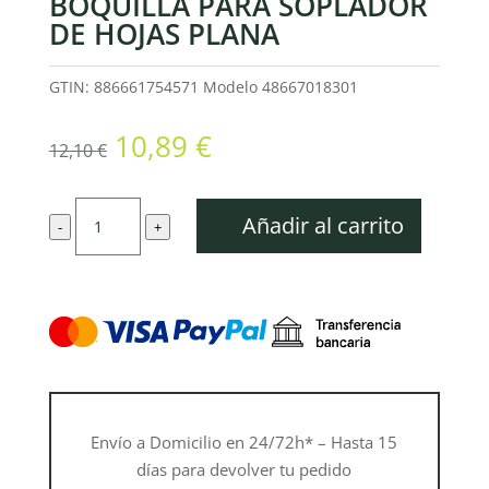
BOQUILLA PARA SOPLADOR
DE HOJAS PLANA
GTIN: 886661754571
Modelo
48667018301
El
El
10,89
€
12,10
€
precio
precio
original
actual
Boquilla
era:
es:
Añadir al carrito
-
+
para
12,10 €.
10,89 €.
soplador
de
hojas
plana
cantidad
Envío a Domicilio en 24/72h* – Hasta 15
días para devolver tu pedido