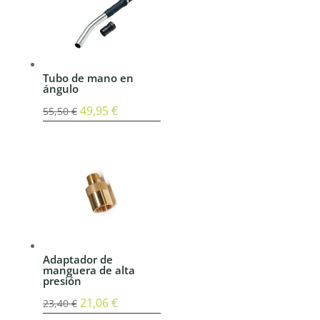
41,00 €.
36,89 €.
Tubo de mano en
ángulo
El
49,95
€
El
55,50
€
precio
precio
original
actual
era:
es:
55,50 €.
49,95 €.
Adaptador de
manguera de alta
presión
El
21,06
€
El
23,40
€