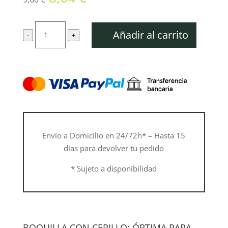
precio
precio
original
actual
Boquilla
era:
es:
Añadir al carrito
-
+
con
9,60 €.
8,64 €.
cepillo
cantidad
Envío a Domicilio en 24/72h* – Hasta 15
días para devolver tu pedido
* Sujeto a disponibilidad
BOQUILLA CON CEPILLO: ÓPTIMA PARA