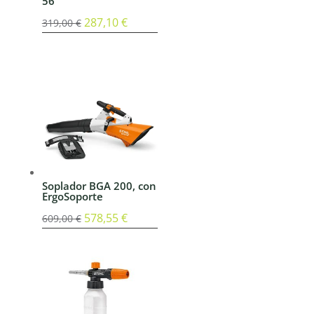
56
El
287,10
€
El
319,00
€
precio
precio
original
actual
era:
es:
319,00 €.
287,10 €.
Soplador BGA 200, con
ErgoSoporte
El
578,55
€
El
609,00
€
precio
precio
original
actual
era:
es:
609,00 €.
578,55 €.