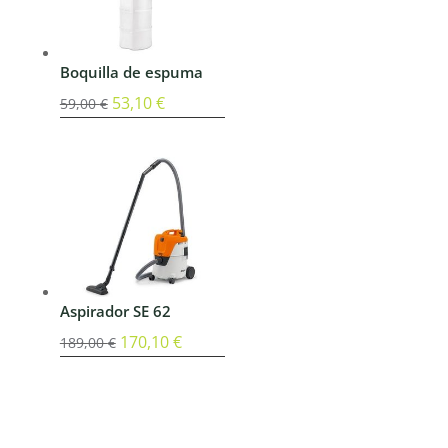
Boquilla de espuma
El
53,10
€
El
59,00
€
precio
precio
original
actual
era:
es:
59,00 €.
53,10 €.
Aspirador SE 62
El
170,10
€
El
189,00
€
precio
precio
original
actual
era:
es:
189,00 €.
170,10 €.