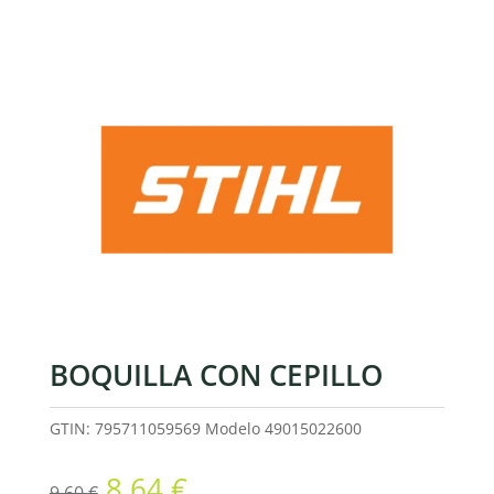
BOQUILLA CON CEPILLO
GTIN: 795711059569
Modelo
49015022600
El
El
8,64
€
9,60
€