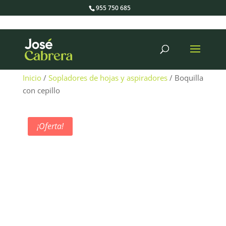
955 750 685
Búsqueda
de
productos
Inicio
/
Sopladores de hojas y aspiradores
/ Boquilla
con cepillo
¡Oferta!