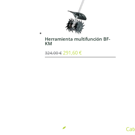
Herramienta multifunción BF-
KM
El
291,60
€
El
324,00
€
precio
precio
original
actual
era:
es:
324,00 €.
291,60 €.
Cat