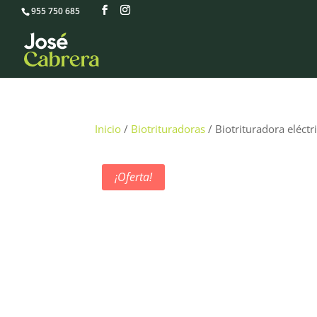
955 750 685
Inicio
/
Biotrituradoras
/ Biotrituradora eléct
¡Oferta!