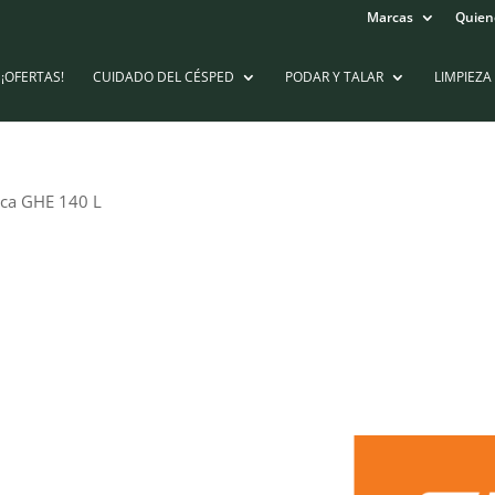
Marcas
Quien
¡OFERTAS!
CUIDADO DEL CÉSPED
PODAR Y TALAR
LIMPIEZA
rica GHE 140 L