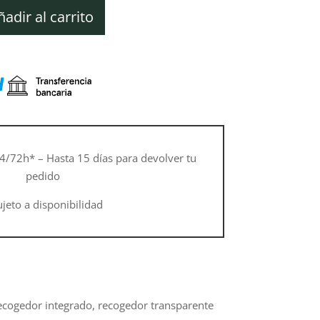
ctual
s:
ñadir al carrito
22,10 €.
4/72h* – Hasta 15 días para devolver tu
pedido
ujeto a disponibilidad
recogedor integrado, recogedor transparente