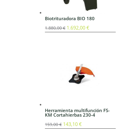
Biotrituradora BIO 180
El
1.692,00
€
El
1.880,00
€
precio
precio
original
actual
era:
es:
1.880,00 €.
1.692,00 €.
Herramienta multifunción FS-
KM Cortahierbas 230-4
El
143,10
€
El
159,00
€
precio
precio