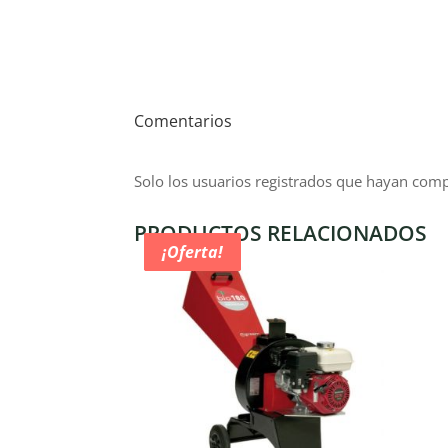
Comentarios
Solo los usuarios registrados que hayan com
PRODUCTOS RELACIONADOS
¡Oferta!
¡Oferta!
¡Oferta!
¡Oferta!