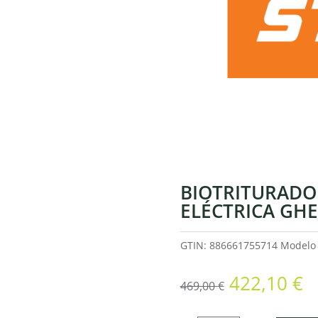
BIOTRITURADO
ELÉCTRICA GHE
GTIN: 886661755714
Model
El
El
422,10
€
469,00
€
precio
p