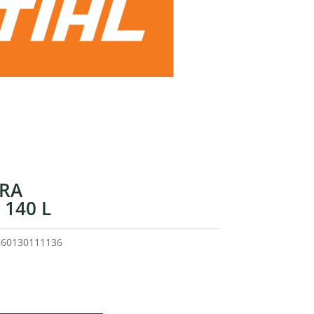
RA
 140 L
o
60130111136
recio