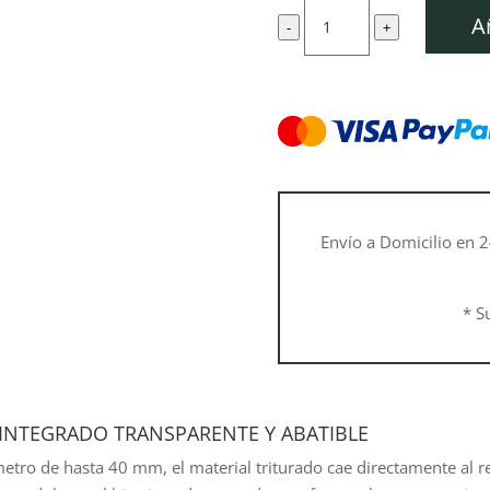
original
a
Biotrituradora
era:
e
A
-
+
eléctrica
469,00 €.
4
GHE
140
L
cantidad
Envío a Domicilio en 2
* S
INTEGRADO TRANSPARENTE Y ABATIBLE
etro de hasta 40 mm, el material triturado cae directamente al 