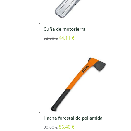
Cuña de motosierra
El
44,11
€
El
52,00
€
precio
precio
original
actual
era:
es:
52,00 €.
44,11 €.
Hacha forestal de poliamida
El
86,40
€
El
90,00
€