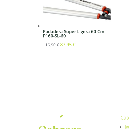
Podadera Super Ligera 60 Cm
P160-SL-60
El
87,95
€
El
116,90
€
precio
precio
original
actual
era:
es:
116,90 €.
87,95 €.
Cat
Ja