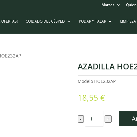
Marcas
Quien
¡OFERTAS!
CUIDADO DEL CÉSPED
PODAR Y TALAR
LIMPIEZA
 HOE232AP
AZADILLA HOE
Modelo
HOE232AP
18,55
€
Azadilla
A
-
+
HOE232AP
cantidad