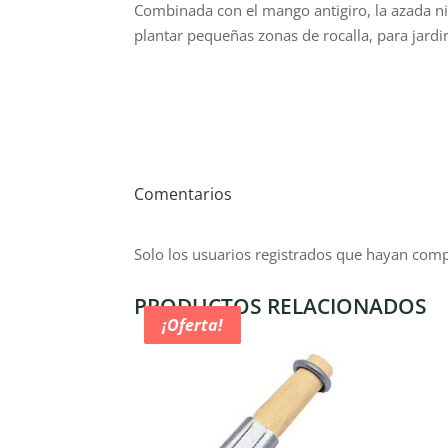
Combinada con el mango antigiro, la azada ni 
plantar pequeñas zonas de rocalla, para jardi
Comentarios
Solo los usuarios registrados que hayan com
PRODUCTOS RELACIONADOS
¡Oferta!
¡Oferta!
¡Oferta!
¡Oferta!