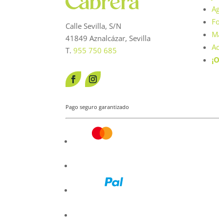
Ag
Fo
Calle Sevilla, S/N
Má
41849 Aznalcázar, Sevilla
Ac
T.
955 750 685
¡O
Pago seguro garantizado