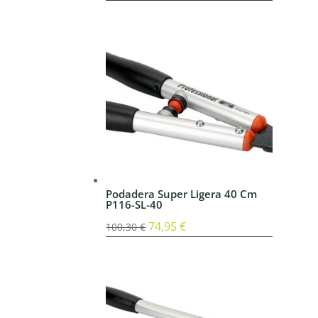
precio
precio
original
actual
era:
es:
90,00 €.
86,40 €.
Podadera Super Ligera 40 Cm
P116-SL-40
El
74,95
€
El
100,30
€
precio
precio
original
actual
era:
es:
100,30 €.
74,95 €.