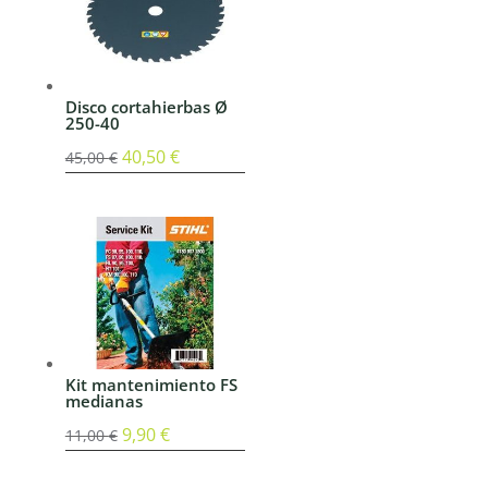
Disco cortahierbas Ø
250-40
El
40,50
€
El
45,00
€
precio
precio
original
actual
era:
es:
45,00 €.
40,50 €.
Kit mantenimiento FS
medianas
El
9,90
€
El
11,00
€
precio
precio