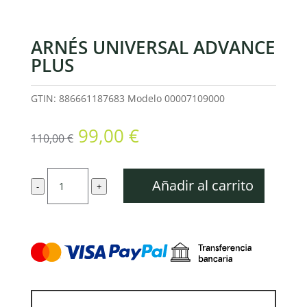
ARNÉS UNIVERSAL ADVANCE
PLUS
GTIN: 886661187683
Modelo
00007109000
El
El
99,00
€
110,00
€
precio
precio
original
actual
Arnés
era:
es:
Añadir al carrito
-
+
universal
110,00 €.
99,00 €.
ADVANCE
PLUS
cantidad