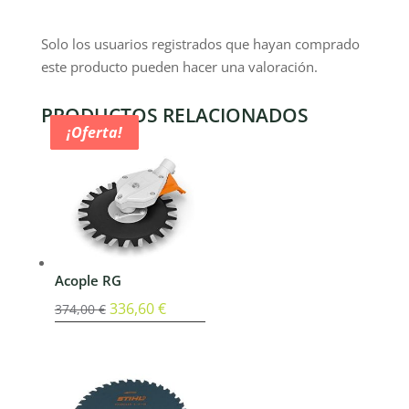
Solo los usuarios registrados que hayan comprado
este producto pueden hacer una valoración.
PRODUCTOS RELACIONADOS
¡Oferta!
¡Oferta!
¡Oferta!
¡Oferta!
Acople RG
El
336,60
€
El
374,00
€
precio
precio
original
actual
era:
es:
374,00 €.
336,60 €.