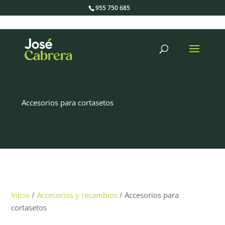
955 750 685
Búsqueda
de
productos
Accesorios para cortasetos
Inicio
/
Accesorios y recambios
/ Accesorios para
cortasetos